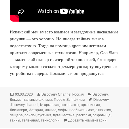
Испанский меч вместо компаса и загадочные наскальные
рисунки — это хорошо. Но иногда тайных знаков
недостаточно. Тогда на помощь древним легендам
приходят современные технологии. Например, Geo Slam
— маленький сканер с лазерной технологией, благодаря
которому можно создать трехмерную карту внутреннего
устройства пещеры. Поможет ли он продвинутся
Опубликовано
Автор
Рубрики
03.03.2020
Discovery Channel Россия
Discovery
,
Метки
Документальные фильмы
,
Проект Zen-фильм
Discovery
,
discovery channel
,
tv
,
арканзас
,
артефакты
,
археология
,
Дискавери
,
История
,
компас
,
мифы
,
необъяснимое
,
открытия
,
пещера
,
поиски
,
пустыня
,
путешествие
,
раскопки
,
сокровища
,
к записи Сек
тайны
,
телеканал
,
технологии
Добавить комментарий