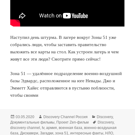
Наступил день штурма. В лагере вокруг Зоны 51 уже
собрались люди, чтобы заставить правительство
выложить все карты на стол. Как устроен лагерь и чем
живут все эти люди? Смотрите прямо сейчас!
Зона 51 — удалённое подразделение военно-воздушной
базы Эдвардс, расположенное на юге Невады. Джо и
Эмметт Хайес отправляются в пустыню поблизости,
чтобы своими
Опубликовано
Автор
Рубрики
03.05.2020
Discovery Channel Россия
Discovery
,
Метки
Документальные фильмы
,
Проект Zen-фильм
Discovery
,
discovery channel
,
tv
,
армия
,
военная база
,
военно-воздушная
база
,
Дискавери
,
Загадки
,
зона 51
,
интересные факты
,
НЛО
,