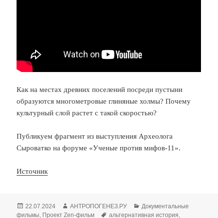
Как на местах древних поселений посреди пустыни
образуются многометровые глиняные холмы? Почему
культурный слой растет с такой скоростью?
Публикуем фрагмент из выступления Археолога
Сыроватко на форуме «Ученые против мифов-11».
Источник
Опубликовано
Автор
Рубрики
22.07.2024
АНТРОПОГЕНЕЗ.РУ
Документальные
Метки
фильмы
,
Проект Zen-фильм
альтернативная история
,