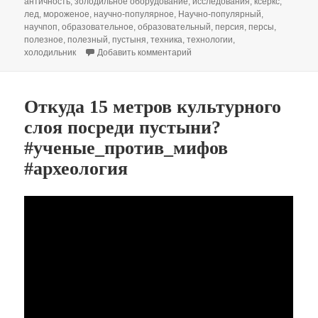
античность
,
золодильное оборудование
,
исследования
,
ксеркс
,
лед
,
мороженое
,
научно-популярное
,
Научно-популярный
,
научпоп
,
образовательное
,
образовательный
,
персия
,
персы
,
полезное
,
полезный
,
пустыня
,
техника
,
технологии
,
к записи Лёд и пустыня
холодильник
Добавить комментарий
Откуда 15 метров культурного
слоя посреди пустыни?
#ученые_против_мифов
#археология