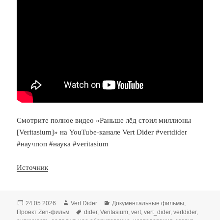
Смотрите полное видео «Раньше лёд стоил миллионы
[Veritasium]» на YouTube-канале Vert Dider #vertdider
#научпоп #наука #veritasium
Источник
Опубликовано
Автор
Рубрики
24.05.2026
Vert Dider
Документальные фильмы
,
Метки
Проект Zen-фильм
dider
,
Veritasium
,
vert
,
vert_dider
,
vertdider
,