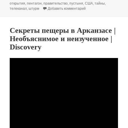
открытия
,
пентагон
,
правительство
,
пустыня
,
США
,
тайны
,
к записи День Х | Штурм З
телеканал
,
штурм
Добавить комментарий
Секреты пещеры в Арканзасе |
Необъяснимое и неизученное |
Discovery