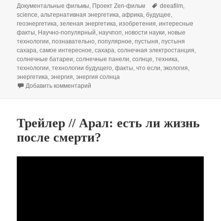
Метки
Документальные фильмы
,
Проект Zen-фильм
deeafilm
,
science
,
альтернативная энергетика
,
африка
,
будущее
,
геоэнергетика
,
зеленая энергетика
,
изобретения
,
интересные
факты
,
Научно-популярный
,
научпоп
,
новости науки
,
новые
технологии
,
познавательно
,
популярное
,
пустыня
,
пустыня
сахара
,
самое интересное
,
сахара
,
солнечная электростанция
,
солнечные батареи
,
солнечные панели
,
солнце
,
техника
,
технологии
,
технологии будущего
,
факты
,
что если
,
экология
,
энергетика
,
энергия
,
энергия солнца
к записи Можно ли покрыть пустыню Сахара 
Добавить комментарий
Трейлер // Арал: есть ли жизнь
после смерти?