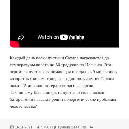
Каждый день пески пустыни Сахара нагреваются до
температуры вплоть до 80 градусов по Цельсию. Эта
огромная пустыня, занимающая площадь в 9 миллионов
квадратных километров, ежегодно получает от Солнца
около 22 миллионов тераватт-часов энергии.
Так, почему бы не покрыть пустыню солнечными
батареями и навсегда решить энергетические проблемы
человечества?
Опубликовано
Автор
Рубрики
16.11.2021
SMART [Научпоп] DeeaFilm