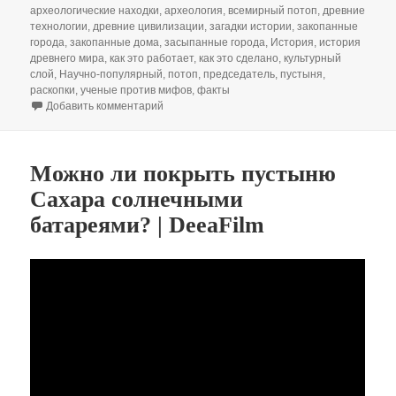
археологические находки
,
археология
,
всемирный потоп
,
древние
технологии
,
древние цивилизации
,
загадки истории
,
закопанные
города
,
закопанные дома
,
засыпанные города
,
История
,
история
древнего мира
,
как это работает
,
как это сделано
,
культурный
слой
,
Научно-популярный
,
потоп
,
председатель
,
пустыня
,
раскопки
,
ученые против мифов
,
факты
к записи Откуда 15 метров культурного сло
Добавить комментарий
Можно ли покрыть пустыню
Сахара солнечными
батареями? | DeeaFilm