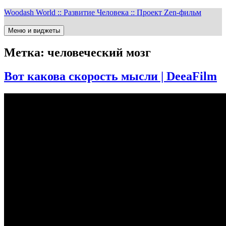
Перейти
Woodash World :: Развитие Человека :: Проект Zen-фильм
к
содержимому
Меню и виджеты
Метка:
человеческий мозг
Вот какова скорость мысли | DeeaFilm