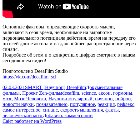
Основные факторы, определяющие скорость мысли,
включают в себя время, необходимое на выработку
первоначального потенциала действия, время на передачу его
по всей длине аксона и на дальнейшее распространение через
синапс.
Подробнее об этом и о конкретных цифрах смотрите в нашем
сегодняшнем видео!
Подготовлено DeeaFilm Studio
https://vk.com/deeafilm_sci
Опубликовано
Автор
Рубрики
02.03.2021
SMART [Научпоп] DeeaFilm
Документальные
Метки
фильмы
,
Проект Zen-фильм
deeafilm
,
science
,
аксон
,
гормоны
,
мозг
,
Мозг Человека
,
Научно-популярный
,
научпоп
,
нейрон
,
новости науки
,
познавательно
,
популярное
,
реакция
,
рефлекс
,
самое интересное
,
синапс
,
скорость мышления
,
факты
,
к
человеческий мозг
Добавить комментарий
записи
Сайт работает на WordPress
Вот
какова
скорость