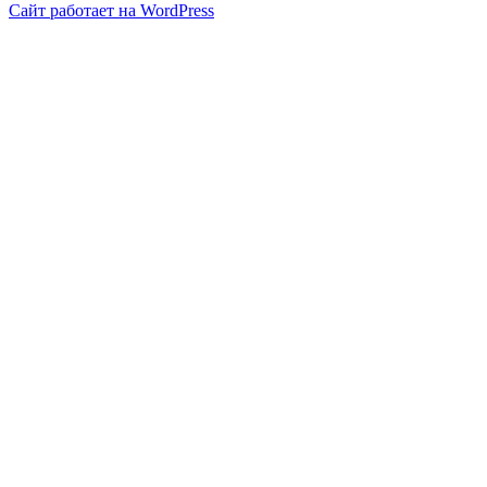
записи
Сайт работает на WordPress
Густая
кровь
||
Плохая
свертываемость