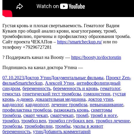
Густая кровь и плохая свертываемость. Гематолог Вадим
Куваев про общий анализ крови, коагулограмму, тромб,
тромбофилию, причины и профилактику образования тромба.
Сайт проекта ЧЕКАПов –
https://smartcheckup.ru/
или по
телефону +79296727281
? Поддержать канал на Boosty —
https://boosty.to/doctorutin
Подпишись на канал доктора Утина —
Опубликовано
Автор
Рубрики
07.10.2023
Доктор Утин
Документальные фильмы
,
Проект Zen-
Метки
фильм
Smartcheckup
,
Алексей Утин
,
антифосфолипидный
синдром
,
беременность
,
беременность и кровь
,
гематолог
,
гемостаз
,
генетический тест тромбозы
,
гомоцистеин
,
густая
кровь
,
д-димер
,
доказательная медицина
,
доктор утин
,
кардиолог
,
кардиопоэт
,
лечение тромбоза
,
невынашивание
,
профилактика тромбоза
,
разжижать кровь
,
симптомы
тромбоза
,
смарт чекап
,
смартчекап
,
тромб
,
тромб в ноге
,
тромбоз
,
тромбоз вен
,
тромбоз глубоких вен
,
тромбоз лечение
,
тромбозы
,
тромбофилии
,
тромбы
,
уколы в живот
к
беременность
,
утин
Добавить комментарий