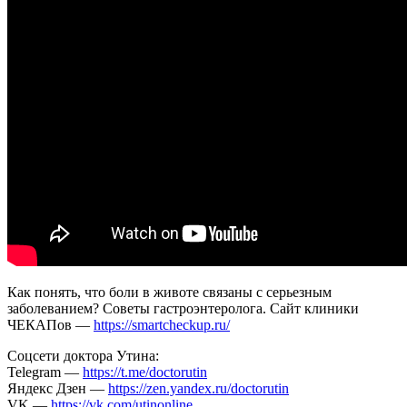
ГЕНЕТ
ТЕСТ
Как понять, что боли в животе связаны с серьезным
заболеванием? Советы гастроэнтеролога. Сайт клиники
ЧЕКАПов —
https://smartcheckup.ru/
Соцсети доктора Утина:
Telegram —
https://t.me/doctorutin
Яндекс Дзен —
https://zen.yandex.ru/doctorutin
VK —
https://vk.com/utinonline