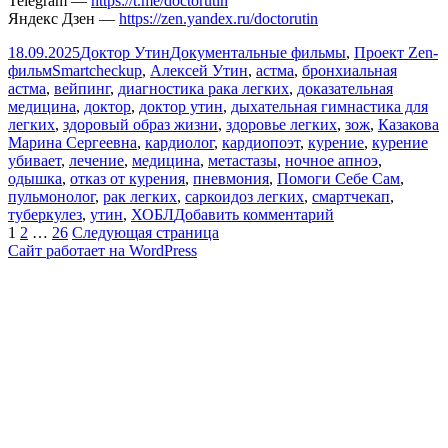
Telegram —
https://t.me/doctorutin
Яндекс Дзен —
https://zen.yandex.ru/doctorutin
Опубликовано
Автор
Рубрики
18.09.2025
Доктор Утин
Документальные фильмы
,
Проект Zen-
Метки
фильм
Smartcheckup
,
Алексей Утин
,
астма
,
бронхиальная
астма
,
вейпинг
,
диагностика рака легких
,
доказательная
медицина
,
доктор
,
доктор утин
,
дыхательная гимнастика для
легких
,
здоровый образ жизни
,
здоровье легких
,
зож
,
Казакова
Марина Сергеевна
,
кардиолог
,
кардиопоэт
,
курение
,
курение
убивает
,
лечение
,
медицина
,
метастазы
,
ночное апноэ
,
одышка
,
отказ от курения
,
пневмония
,
Помоги Себе Сам
,
пульмонолог
,
рак легких
,
саркоидоз легких
,
смартчекап
,
к
туберкулез
,
утин
,
ХОБЛ
Добавить комментарий
Пагинация
Страница
Страница
Страница
записи
1
2
…
26
Следующая страница
Помогает
Сайт работает на WordPress
записей
ли
дыхательная
гимнастика
для
тренировки
легких?