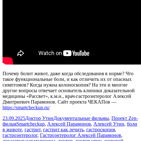
Почему болит живот, даже когда обследования в норме? Что
такое функциональные боли, и как отличить их от опасных
симптомов? Когда нужна колоноскопия? На эти и многие
другие вопросы отвечает основатель клиники доказательной
медицины «Рассвет», к.м.н., врач-гастроэнтеролог Алексей
Дмитриевич Парамонов. Сайт проекта ЧЕКАПов —
https://smartcheckup.ru/
Опубликовано
Автор
Рубрики
23.09.2025
Доктор Утин
Документальные фильмы
,
Проект Zen-
Метки
фильм
Smartcheckup
,
Алексей Парамонов
,
Алексей Утин
,
боли
в животе
,
гастрит
,
гастрит как лечить
,
гастроскопия
,
гастроэнтеролог
,
Гастроэнтеролог Алексей Парамонов
,
доказательная медицина
,
доктор
,
доктор утин
,
жировой