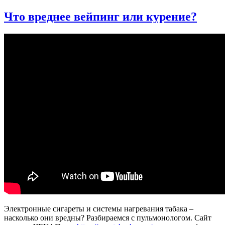
записи
Как
Что вреднее вейпинг или курение?
защитить
свои
легкие?
Электронные сигареты и системы нагревания табака –
насколько они вредны? Разбираемся с пульмонологом. Сайт