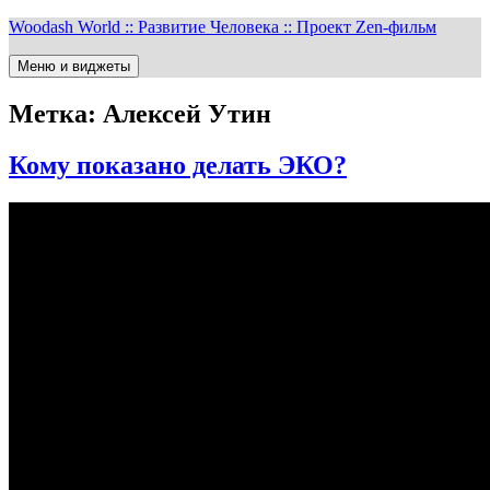
Перейти
Woodash World :: Развитие Человека :: Проект Zen-фильм
к
содержимому
Меню и виджеты
Метка:
Алексей Утин
Кому показано делать ЭКО?