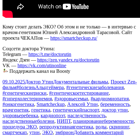
Кому стоит делать ЭКО? Об этом и не только — в интервью с
врачом-генетиком Юлией Александровной Тарасовой. Сайт
проекта ЧЕКАПов —
https://smartcheckup.ru/
Соцсети доктора Утина:
Telegram —
https://t.me/doctorutin
Яндекс Дзен —
https://zen.yandex.ru/doctorutin
VK —
https://vk.com/utinonline
Поддержать канал на Boosty
Опубликовано
Автор
Рубрики
09.10.2025
Доктор Утин
Документальные фильмы
,
Проект Zen-
Метки
фильм
#болезньАльцгеймера
,
#генетическиезаболевания
,
#генетическиериски
,
#генетическоетестирование
,
#гиперхолестеринемия
,
#здоровьесемьи
,
#кардиомиопатия
,
#онкогенетика
,
Smartcheckup
,
Алексей Утин
,
беременность
,
врачгенетик
,
генетика
,
генетическийпаспорт
,
доктор утин
,
здоровьеребенка
,
кардиопоэт
,
наследственность
,
наследственныеболезни
,
НИПТ
,
планированиебеременности
,
процедура ЭКО
,
репродуктивнаягенетика
,
роды
,
скрининг
,
к
смартчекап
,
утин
,
ЭКО
,
эмбрион
Добавить комментарий
записи