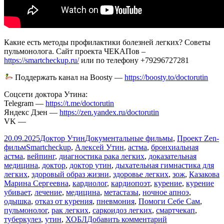
Какие есть методы профилактики болезней легких? Советы
пульмонолога. Сайт проекта ЧЕКАПов –
https://smartcheckup.ru/
или по телефону +79296727281
Поддержать канал на Boosty —
https://boosty.to/doctorutin
Соцсети доктора Утина:
Telegram —
https://t.me/doctorutin
Яндекс Дзен —
https://zen.yandex.ru/doctorutin
VK —
Опубликовано
Автор
Рубрики
20.09.2025
Доктор Утин
Документальные фильмы
,
Проект Zen-
Метки
фильм
Smartcheckup
,
Алексей Утин
,
астма
,
бронхиальная
астма
,
вейпинг
,
диагностика рака легких
,
доказательная
медицина
,
доктор
,
доктор утин
,
дыхательная гимнастика для
легких
,
здоровый образ жизни
,
здоровье легких
,
зож
,
Казакова
Марина Сергеевна
,
кардиолог
,
кардиопоэт
,
курение
,
курение
убивает
,
лечение
,
медицина
,
метастазы
,
ночное апноэ
,
одышка
,
отказ от курения
,
пневмония
,
Помоги Себе Сам
,
пульмонолог
,
рак легких
,
саркоидоз легких
,
смартчекап
,
к
туберкулез
,
утин
,
ХОБЛ
Добавить комментарий