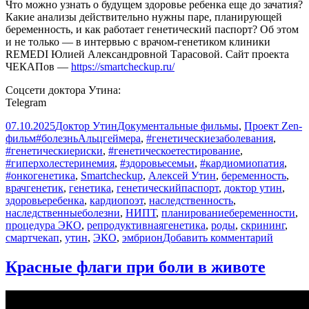
Что можно узнать о будущем здоровье ребенка еще до зачатия?
Какие анализы действительно нужны паре, планирующей
беременность, и как работает генетический паспорт? Об этом
и не только — в интервью с врачом-генетиком клиники
REMEDI Юлией Александровной Тарасовой. Сайт проекта
ЧЕКАПов —
https://smartcheckup.ru/
Соцсети доктора Утина:
Telegram
Опубликовано
Автор
Рубрики
07.10.2025
Доктор Утин
Документальные фильмы
,
Проект Zen-
Метки
фильм
#болезньАльцгеймера
,
#генетическиезаболевания
,
#генетическиериски
,
#генетическоетестирование
,
#гиперхолестеринемия
,
#здоровьесемьи
,
#кардиомиопатия
,
#онкогенетика
,
Smartcheckup
,
Алексей Утин
,
беременность
,
врачгенетик
,
генетика
,
генетическийпаспорт
,
доктор утин
,
здоровьеребенка
,
кардиопоэт
,
наследственность
,
наследственныеболезни
,
НИПТ
,
планированиебеременности
,
процедура ЭКО
,
репродуктивнаягенетика
,
роды
,
скрининг
,
к
смартчекап
,
утин
,
ЭКО
,
эмбрион
Добавить комментарий
записи
Как
Красные флаги при боли в животе
избежа
наслед
заболе