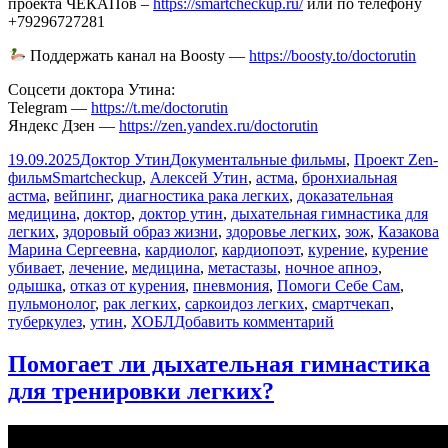
проекта ЧЕКАПов –
https://smartcheckup.ru/
или по телефону
+79296727281
Поддержать канал на Boosty —
https://boosty.to/doctorutin
Соцсети доктора Утина:
Telegram —
https://t.me/doctorutin
Яндекс Дзен —
https://zen.yandex.ru/doctorutin
Опубликовано
Автор
Рубрики
19.09.2025
Доктор Утин
Документальные фильмы
,
Проект Zen-
Метки
фильм
Smartcheckup
,
Алексей Утин
,
астма
,
бронхиальная
астма
,
вейпинг
,
диагностика рака легких
,
доказательная
медицина
,
доктор
,
доктор утин
,
дыхательная гимнастика для
легких
,
здоровый образ жизни
,
здоровье легких
,
зож
,
Казакова
Марина Сергеевна
,
кардиолог
,
кардиопоэт
,
курение
,
курение
убивает
,
лечение
,
медицина
,
метастазы
,
ночное апноэ
,
одышка
,
отказ от курения
,
пневмония
,
Помоги Себе Сам
,
пульмонолог
,
рак легких
,
саркоидоз легких
,
смартчекап
,
к
туберкулез
,
утин
,
ХОБЛ
Добавить комментарий
записи
Что
Помогает ли дыхательная гимнастика
вреднее
для тренировки легких?
вейпинг
или
курение?