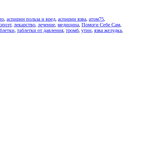
ио
,
аспирин польза и вред
,
аспирин язва
,
атом75
,
опоэт
,
лекарство
,
лечение
,
медицина
,
Помоги Себе Сам
,
аблетки
,
таблетки от давления
,
тромб
,
утин
,
язва желудка
,