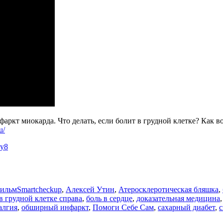
фаркт миокарда. Что делать, если болит в грудной клетке? Как во
u/
ny8
Метки
фильм
Smartcheckup
,
Алексей Утин
,
Атеросклеротическая бляшка
,
в грудной клетке справа
,
боль в сердце
,
доказательная медицина
алгия
,
обширный инфаркт
,
Помоги Себе Сам
,
сахарный диабет
,
с