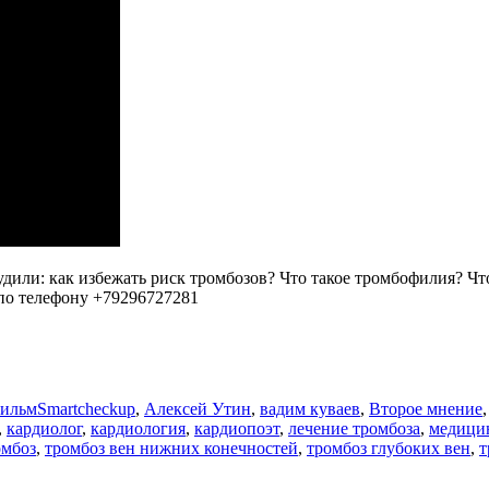
или: как избежать риск тромбозов? Что такое тромбофилия? Чт
по телефону +79296727281
Метки
фильм
Smartcheckup
,
Алексей Утин
,
вадим куваев
,
Второе мнение
,
кардиолог
,
кардиология
,
кардиопоэт
,
лечение тромбоза
,
медици
омбоз
,
тромбоз вен нижних конечностей
,
тромбоз глубоких вен
,
т