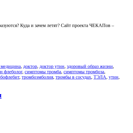
разуются? Куда и зачем летят? Сайт проекта ЧЕКАПов –
я медицина
,
доктор
,
доктор утин
,
здоровый образ жизни
,
н флеболог
,
симптомы тромба
,
симптомы тромбоза
,
мбофлебит
,
тромбоэмболия
,
тромбы в сосудах
,
ТЭЛА
,
утин
,
м