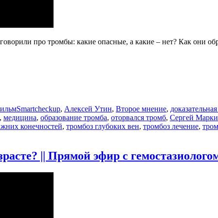
ворили про тромбы: какие опасные, а какие – нет? Как они об
Метки
фильм
Smartcheckup
,
Алексей Утин
,
Второе мнение
,
доказательна
,
медицина
,
образование тромба
,
оторвался тромб
,
Сергей Марки
ижних конечностей
,
тромбоз глубоких вен
,
тромбоз лечение
,
тро
асте? || Прямой эфир с гемостазиолого