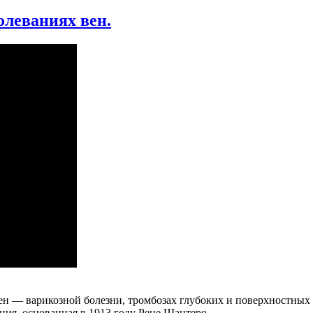
олеваниях вен.
 — варикозной болезни, тромбозах глубоких и поверхностных в
я, основанная в 1913 году Рене Шантеро.