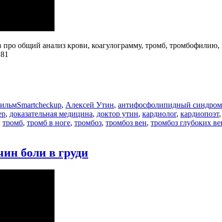
ев про общий анализ крови, коагулограмму, тромб, тромбофилию
281
Метки
фильм
Smartcheckup
,
Алексей Утин
,
антифосфолипидный синдром
ер
,
доказательная медицина
,
доктор утин
,
кардиолог
,
кардиопоэт
,
тромб
,
тромб в ноге
,
тромбоз
,
тромбоз вен
,
тромбоз глубоких ве
ин боли в груди
ть