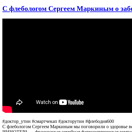
записи
Инфаркт
С флебологом Сергеем Маркиным о заб
миокарда.
5
смертельных
причин
боли
в
груди
#доктор_утин #смартчекап #докторутин #флебодия600
С флебологом Сергеем Маркиным мы поговорили о здоровье вен
ИННОТЕРА — французская семейная фармацевтическая компани