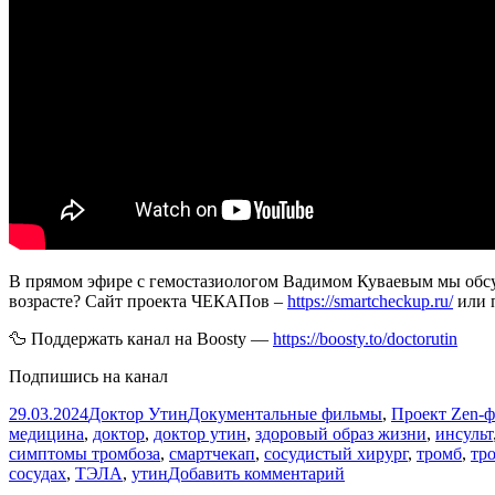
В прямом эфире с гемостазиологом Вадимом Куваевым мы обсуд
возрасте? Сайт проекта ЧЕКАПов –
https://smartcheckup.ru/
или 
🦆 Поддержать канал на Boosty —
https://boosty.to/doctorutin
Подпишись на канал
Опубликовано
Автор
Рубрики
29.03.2024
Доктор Утин
Документальные фильмы
,
Проект Zen-
медицина
,
доктор
,
доктор утин
,
здоровый образ жизни
,
инсульт
симптомы тромбоза
,
смартчекап
,
сосудистый хирург
,
тромб
,
тр
к
сосудах
,
ТЭЛА
,
утин
Добавить комментарий
записи