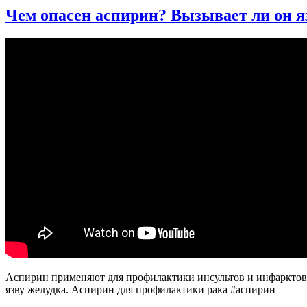
Откуда
Чем опасен аспирин? Вызывает ли он яз
берутся
ТРОМБЫ
в
молодом
возрасте?
||
Прямой
эфир
с
гемостазиологом
Аспирин применяют для профилактики инсультов и инфарктов
язву желудка. Аспирин для профилактики рака #аспирин