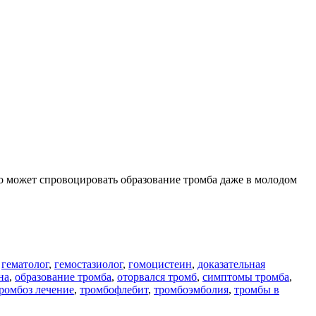
о может спровоцировать образование тромба даже в молодом
,
гематолог
,
гемостазиолог
,
гомоцистеин
,
доказательная
на
,
образование тромба
,
оторвался тромб
,
симптомы тромба
,
ромбоз лечение
,
тромбофлебит
,
тромбоэмболия
,
тромбы в