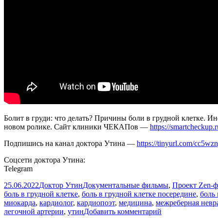
Болит в груди: что делать? Причины боли в грудной клетке. Ин
новом ролике. Сайт клиники ЧЕКАПов —
https://smartcheckup.r
Подпишись на канал доктора Утина —
https://tinyurl.com/cc5wz
Соцсети доктора Утина:
Telegram
Опубликовано
Автор
Рубрики
25.06.2022
Доктор Утин
Документальные фильмы
,
Проект Zen-
боль в грудной клетке
,
боль в грудной клетке посередине
,
боль 
миокарда
,
кардиолог
,
кардиопоэт
,
медицина
,
межреберная невр
к
легочной артерии
,
утин
Добавить комментарий