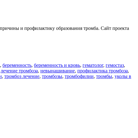
, причины и профилактику образования тромба. Сайт проекта
,
беременность
,
беременность и кровь
,
гематолог
,
гемостаз
,
,
лечение тромбоза
,
невынашивание
,
профилактика тромбоза
,
н
,
тромбоз лечение
,
тромбозы
,
тромбофилии
,
тромбы
,
уколы в