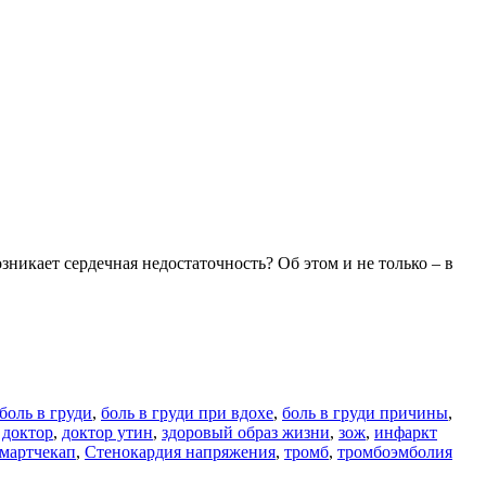
зникает сердечная недостаточность? Об этом и не только – в
боль в груди
,
боль в груди при вдохе
,
боль в груди причины
,
,
доктор
,
доктор утин
,
здоровый образ жизни
,
зож
,
инфаркт
мартчекап
,
Стенокардия напряжения
,
тромб
,
тромбоэмболия