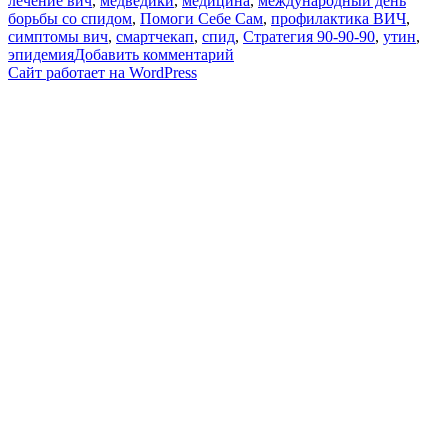
лечение вич
,
медведики
,
медицина
,
международный день
борьбы со спидом
,
Помоги Себе Сам
,
профилактика ВИЧ
,
симптомы вич
,
смартчекап
,
спид
,
Стратегия 90-90-90
,
утин
,
к
эпидемия
Добавить комментарий
записи
Сайт работает на WordPress
Эпидемия
ВИЧ
в
России.
Стрим
с
инфекционистом