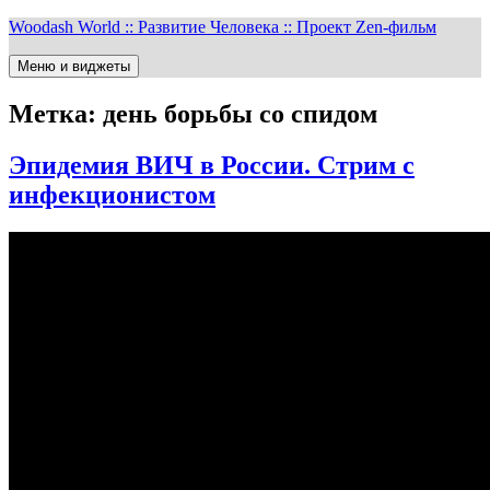
Перейти
Woodash World :: Развитие Человека :: Проект Zen-фильм
к
содержимому
Меню и виджеты
Метка:
день борьбы со спидом
Эпидемия ВИЧ в России. Стрим с
инфекционистом