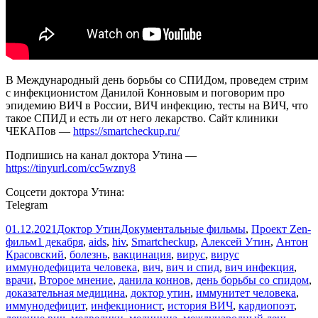
В Международный день борьбы со СПИДом, проведем стрим
с инфекционистом Данилой Конновым и поговорим про
эпидемию ВИЧ в России, ВИЧ инфекцию, тесты на ВИЧ, что
такое СПИД и есть ли от него лекарство. Сайт клиники
ЧЕКАПов —
https://smartcheckup.ru/
Подпишись на канал доктора Утина —
https://tinyurl.com/cc5wzny8
Соцсети доктора Утина:
Telegram
Опубликовано
Автор
Рубрики
01.12.2021
Доктор Утин
Документальные фильмы
,
Проект Zen-
Метки
фильм
1 декабря
,
aids
,
hiv
,
Smartcheckup
,
Алексей Утин
,
Антон
Красовский
,
болезнь
,
вакцинация
,
вирус
,
вирус
иммунодефицита человека
,
вич
,
вич и спид
,
вич инфекция
,
врачи
,
Второе мнение
,
данила коннов
,
день борьбы со спидом
,
доказательная медицина
,
доктор утин
,
иммунитет человека
,
иммунодефицит
,
инфекционист
,
история ВИЧ
,
кардиопоэт
,