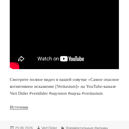
Смотрите полное видео в нашей озвучке «Самое опасное
когнитивное искажение [Veritasium]» на YouTube-канале
Vert Dider #vertdider #научпоп #наука #veritasium
Источник
Опубликовано
Автор
Рубрики
25.06.2026
Vert Dider
Документальные фильмы
,