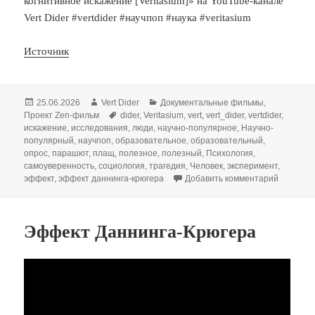
когнитивное искажение [Veritasium]» на YouTube-канале
Vert Dider #vertdider #научпоп #наука #veritasium
Источник
Опубликовано
Автор
Рубрики
25.06.2026
Vert Dider
Документальные фильмы
,
Метки
Проект Zen-фильм
dider
,
Veritasium
,
vert
,
vert_dider
,
vertdider
,
искажение
,
исследования
,
люди
,
научно-популярное
,
Научно-
популярный
,
научпоп
,
образовательное
,
образовательный
,
опрос
,
парашют
,
плащ
,
полезное
,
полезный
,
Психология
,
самоуверенность
,
социология
,
трагедия
,
Человек
,
эксперимент
,
к записи
эффект
,
эффект даннинга-крюгера
Добавить комментарий
Эффект Даннинга-Крюгера