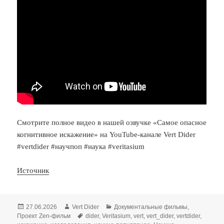
Смотрите полное видео в нашей озвучке «Самое опасное
когнитивное искажение» на YouTube-канале Vert Dider
#vertdider #научпоп #наука #veritasium
Источник
Опубликовано
Автор
Рубрики
27.06.2026
Vert Dider
Документальные фильмы
,
Метки
Проект Zen-фильм
dider
,
Veritasium
,
vert
,
vert_dider
,
vertdider
,