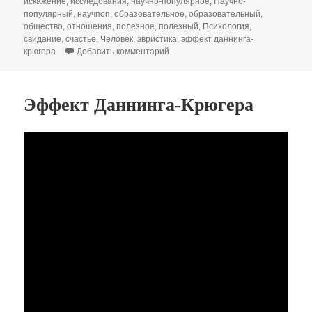
искажение
,
исследования
,
научно-популярное
,
Научно-
популярный
,
научпоп
,
образовательное
,
образовательный
,
общество
,
отношения
,
полезное
,
полезный
,
Психология
,
свидание
,
счастье
,
Человек
,
эвристика
,
эффект даннинга-
к записи Эвристика
крюгера
Добавить комментарий
Эффект Даннинга-Крюгера