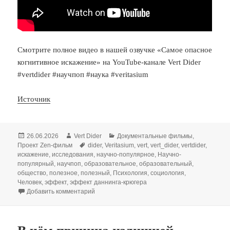
Смотрите полное видео в нашей озвучке «Самое опасное
когнитивное искажение» на YouTube-канале Vert Dider
#vertdider #научпоп #наука #veritasium
Источник
Опубликовано
Автор
Рубрики
26.06.2026
Vert Dider
Документальные фильмы
,
Метки
Проект Zen-фильм
dider
,
Veritasium
,
vert
,
vert_dider
,
vertdider
,
искажение
,
исследования
,
научно-популярное
,
Научно-
популярный
,
научпоп
,
образовательное
,
образовательный
,
общество
,
полезное
,
полезный
,
Психология
,
социология
,
Человек
,
эффект
,
эффект даннинга-крюгера
к записи Эффект Даннинга-Крюгера
Добавить комментарий