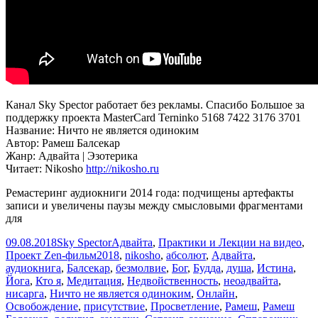
Канал Sky Spector работает без рекламы. Спасибо Большое за
поддержку проекта MasterCard Terninko 5168 7422 3176 3701
Название: Ничто не является одиноким
Автор: Рамеш Балсекар
Жанр: Адвайта | Эзотерика
Читает: Nikosho
http://nikosho.ru
Ремастеринг аудиокниги 2014 года: подчищены артефакты
записи и увеличены паузы между смысловыми фрагментами
для
Опубликовано
Автор
Рубрики
09.08.2018
Sky Spector
Адвайта
,
Практики и Лекции на видео
,
Метки
Проект Zen-фильм
2018
,
nikosho
,
абсолют
,
Адвайта
,
аудиокнига
,
Балсекар
,
безмолвие
,
Бог
,
Будда
,
душа
,
Истина
,
Йога
,
Кто я
,
Медитация
,
Недвойственность
,
неоадвайта
,
нисарга
,
Ничто не является одиноким
,
Онлайн
,
Освобождение
,
присутствие
,
Просветление
,
Рамеш
,
Рамеш