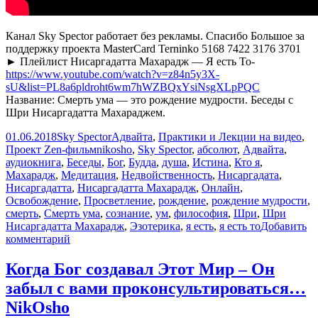
Канал Sky Spector работает без рекламы. Спасибо Большое за
поддержку проекта MasterCard Terninko 5168 7422 3176 3701
► Плейлист Нисаргадатта Махарадж — Я есть То-
https://www.youtube.com/watch?v=z84n5y3X-
sU&list=PL8a6pldroht6wm7hWZBQxYsiNsgXLpPQC
Название: Смерть ума — это рождение мудрости. Беседы с
Шри Нисаргадаттa Махараджем.
Опубликовано
Автор
Рубрики
01.06.2018
Sky Spector
Адвайта
,
Практики и Лекции на видео
,
Метки
Проект Zen-фильм
nikosho
,
Sky Spector
,
абсолют
,
Адвайта
,
аудиокнига
,
Беседы
,
Бог
,
Будда
,
душа
,
Истина
,
Кто я
,
Махарадж
,
Медитация
,
Недвойственность
,
Нисаргадатa
,
Нисаргадаттa
,
Нисаргадаттa Махарадж
,
Онлайн
,
Освобождение
,
Просветление
,
рождение
,
рождение мудрости
,
смерть
,
Смерть ума
,
сознание
,
ум
,
философия
,
Шри
,
Шри
Нисаргадаттa Махарадж
,
Эзотерика
,
я есть
,
я есть то
Добавить
к
комментарий
записи
Смерть
Когда Бог создавал Этот Мир – Он
ума
забыл с вами проконсультироваться…
—
это
NikOsho
рождение