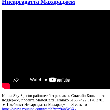
Нисаргадаттa Махараджем
Тайсон
—
кому
верить?
Канал Sky Spector работает без рекламы. Спасибо Большое за
поддержку проекта MasterCard Terninko 5168 7422 3176 3701
► Плейлист Нисаргадатта Махарадж — Я есть То-
https://www.youtube.com/watch?v=z84n5y3X-