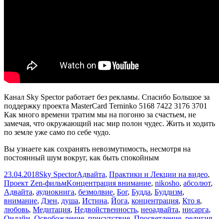
NikOsho
Канал Sky Spector работает без рекламы. Спасибо Большое за
поддержку проекта MasterCard Terninko 5168 7422 3176 3701
Как много времени тратим мы на погоню за счастьем, не
замечая, что окружающий нас мир полон чудес. Жить и ходить
по земле уже само по себе чудо.
Вы узнаете как сохранять невозмутимость, несмотря на
постоянный шум вокруг, как быть спокойным
Опубликовано
Автор
Рубрики
23.04.2018
Sky Spector
Адвайта
,
Практики и Лекции на видео
,
Метки
Проект Zen-фильм
Kонцентрация внимание
,
nikosho
,
абсолют
,
Адвайта
,
аудиокнига
,
безмолвие
,
Бог
,
Будда
,
Буддизм
,
внимание
,
Дзен
,
душа
,
Истина
,
Йога
,
концентрация
,
Кто я
,
любовь
,
Медитация
,
Недвойственность
,
неоадвайта
,
нисарга
,
Онлайн
,
Освобождение
,
присутствие
,
Просветление
,
религия
,