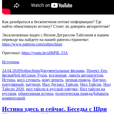
Как разобраться в бесконечном потоке информации? Где
найти объективную истину? Стоит ли доверять авторитетам?
Эксклюзивные видео с Нилом Деграссом Тайсоном в нашем
переводе вы найдете на нашей patreon-страничке:
https://www.patreon.com/solipschism
Оригинал:
https://youtu.be/zII6PlE-33A
Источник
Опубликовано
Автор
Рубрики
24.04.2020
Solipschism
Документальные фильмы
,
Проект Zen-
Метки
фильм
Neil deGrasse Tyson
,
вселенная
,
давить авторитетом
,
Истина
,
кого слушать
,
кому верить
,
личная правда
,
Научно-
популярный
,
научпоп
,
Нил Деграсс Тайсон
,
Нил Тайсон
,
Нил
Тайсон 2020
,
нил тайсон в русской озвучке
,
Нил тайсон на
русском
,
объективная истина
,
политическая правда
Добавить
к
комментарий
записи
Нил
Истина здесь и сейчас. Беседы с Шри
Деграсс