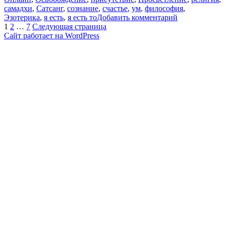
самадхи
,
Сатсанг
,
сознание
,
счастье
,
ум
,
философия
,
к
Эзотерика
,
я есть
,
я есть то
Добавить комментарий
Пагинация
Страница
Страница
Страница
записи
1
2
…
7
Следующая страница
Kонцентраци
Сайт работает на WordPress
записей
внимание.
NikOsho