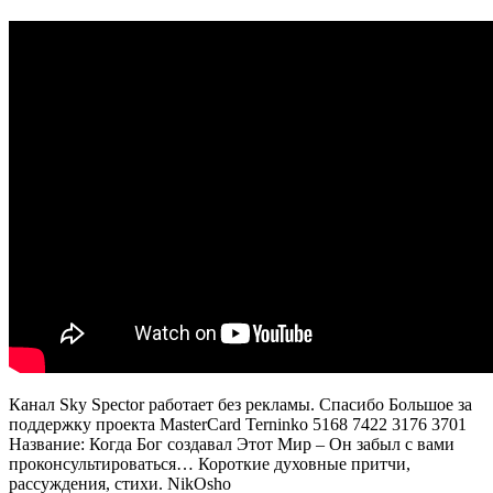
мудрости.
Беседы
с
Шри
Нисаргадаттa
Махараджем
Канал Sky Spector работает без рекламы. Спасибо Большое за
поддержку проекта MasterCard Terninko 5168 7422 3176 3701
Название: Когда Бог создавал Этот Мир – Он забыл с вами
проконсультироваться… Короткие духовные притчи,
рассуждения, cтихи. NikOsho