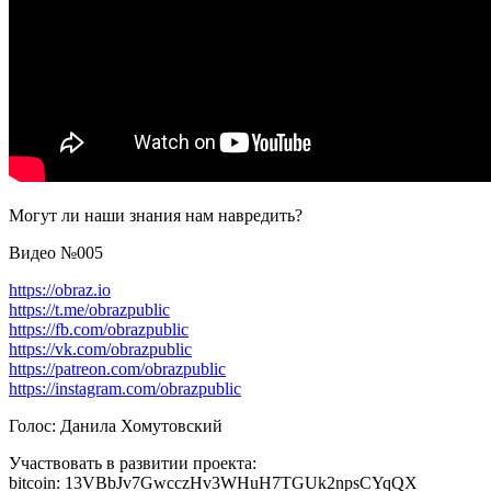
Могут ли наши знания нам навредить?
Видео №005
https://obraz.io
https://t.me/obrazpublic
https://fb.com/obrazpublic
https://vk.com/obrazpublic
https://patreon.com/obrazpublic
https://instagram.com/obrazpublic
Голос: Данила Хомутовский
Участвовать в развитии проекта:
bitcoin: 13VBbJv7GwcczHv3WHuH7TGUk2npsCYqQX