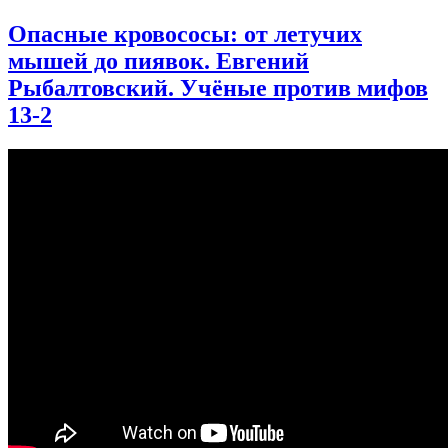
записи
Тихоходки:
Опасные кровососы: от летучих
загадка
мышей до пиявок. Евгений
эволюции
|
Рыбалтовский. Учёные против мифов
День
13-2
Недостающего
Звена
2-
1
|
Денис
Туманов