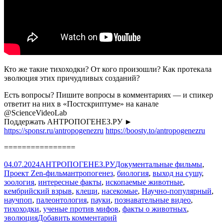
Кто ‎же ‎такие‏ ‎тихоходки? ‎От ‎кого ‎произошли?‏ ‎‎Как ‎протекала
‎эволюция ‎этих ‎причудливых ‎созданий?
Есть вопросы? Пишите вопросы в комментариях — и спикер
ответит на них в «Постскриптуме» на канале
@ScienceVideoLab
Поддержать АНТРОПОГЕНЕЗ.РУ ►
https://sponsr.ru/antropogenezru
https://boosty.to/antropogenezru
================
Опубликовано
Автор
Рубрики
04.07.2024
АНТРОПОГЕНЕЗ.РУ
Документальные фильмы
,
Метки
Проект Zen-фильм
антропогенез
,
биология
,
выход на сушу
,
зоология
,
интересные факты
,
ископаемые животные
,
кембрийский взрыв
,
клещи
,
насекомые
,
Научно-популярный
,
научпоп
,
палеонтология
,
пауки
,
познавательные видео
,
тихоходки
,
ученые против мифов
,
факты о животных
,
к
эволюция
Добавить комментарий