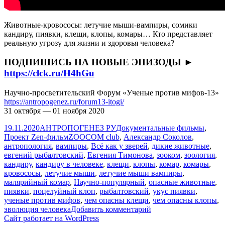
Животные-кровососы: летучие мыши-вампиры, сомики
кандиру, пиявки, клещи, клопы, комары… Кто представляет
реальную угрозу для жизни и здоровья человека?
ПОДПИШИСЬ НА НОВЫЕ ЭПИЗОДЫ ►
https://clck.ru/H4hGu
Научно-просветительский Форум «Ученые против мифов-13»
https://antropogenez.ru/forum13-itogi/
31 октября — 01 ноября 2020
Опубликовано
Автор
Рубрики
19.11.2020
АНТРОПОГЕНЕЗ РУ
Документальные фильмы
,
Метки
Проект Zen-фильм
ZООCOM club
,
Александр Соколов
,
антропология
,
вампиры
,
Всё как у зверей
,
дикие животные
,
евгений рыбалтовский
,
Евгения Тимонова
,
зооком
,
зоология
,
кандиру
,
кандиру в человеке
,
клещи
,
клопы
,
комар
,
комары
,
кровососы
,
летучие мыши
,
летучие мыши вампиры
,
малярийный комар
,
Научно-популярный
,
опасные животные
,
пиявки
,
поцелуйный клоп
,
рыбалтовский
,
укус пиявки
,
ученые против мифов
,
чем опасны клещи
,
чем опасны клопы
,
к
эволюция человека
Добавить комментарий
записи
Сайт работает на WordPress