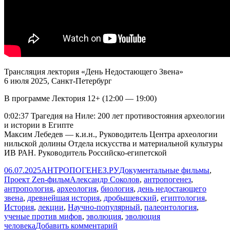
Трансляция лектория «День Недостающего Звена»
6 июля 2025, Санкт-Петербург
В программе Лектория 12+ (12:00 — 19:00)
0:02:37 Трагедия на Ниле: 200 лет противостояния археологии
и истории в Египте
Максим Лебедев — к.и.н., Руководитель Центра археологии
нильской долины Отдела искусства и материальной культуры
ИВ РАН. Руководитель Российско-египетской
Опубликовано
Автор
Рубрики
06.07.2025
АНТРОПОГЕНЕЗ.РУ
Документальные фильмы
,
Метки
Проект Zen-фильм
Александр Соколов
,
антропогенез
,
антропология
,
археология
,
биология
,
день недостающего
звена
,
древнейшая история
,
дробышевский
,
египтология
,
История
,
лекции
,
Научно-популярный
,
палеонтология
,
ученые против мифов
,
эволюция
,
эволюция
к
человека
Добавить комментарий