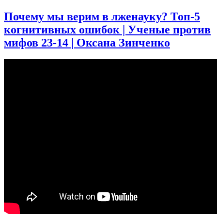
записи
День
Почему мы верим в лженауку? Топ-5
Недостающего
когнитивных ошибок | Ученые против
Звена
2025
мифов 23-14 | Оксана Зинченко
|
А.
Соколов,
М.
Лебедев,
@crazy_paleontologist
и
другие