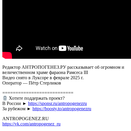
Сергей
Глаголев
Редактор АНТРОПОГЕНЕЗ.РУ рассказывает об огромном и
величественном храме фараона Рамсеса III
Видео снято в Луксоре в феврале 2025 г.
Оператор — Пётр Стерликов
===========================
Хотите поддержать проект?
В России ►
https://sponsr.ru/antropogenezru
За рубежом ►
https://boosty.to/antropogenezru
ANTROPOGENEZ.RU
https://vk.com/antropogenez_ru