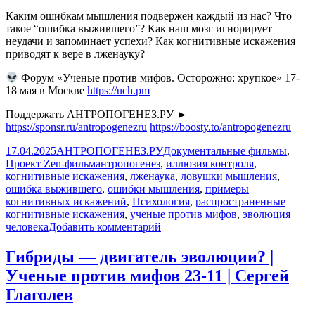
Каким ошибкам мышления подвержен каждый из нас? Что
такое “ошибка выжившего”? Как наш мозг игнорирует
неудачи и запоминает успехи? Как когнитивные искажения
приводят к вере в лженауку?
Форум «Ученые против мифов. Осторожно: хрупкое» 17-
18 мая в Москве
https://uch.pm
Поддержать АНТРОПОГЕНЕЗ.РУ ►
https://sponsr.ru/antropogenezru
https://boosty.to/antropogenezru
Опубликовано
Автор
Рубрики
17.04.2025
АНТРОПОГЕНЕЗ.РУ
Документальные фильмы
,
Метки
Проект Zen-фильм
антропогенез
,
иллюзия контроля
,
когнитивные искажения
,
лженаука
,
ловушки мышления
,
ошибка выжившего
,
ошибки мышления
,
примеры
когнитивных искажений
,
Психология
,
распространенные
когнитивные искажения
,
ученые против мифов
,
эволюция
к
человека
Добавить комментарий
записи
Почему
Гибриды — двигатель эволюции? |
мы
Ученые против мифов 23-11 | Сергей
верим
в
Глаголев
лженауку?
Топ-5