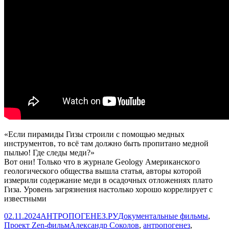
«Если пирамиды Гизы строили с помощью медных
инструментов, то всё там должно быть пропитано медной
пылью! Где следы меди?»
Вот они! Только что в журнале Geology Американского
геологического общества вышла статья, авторы которой
измерили содержание меди в осадочных отложениях плато
Гиза. Уровень загрязнения настолько хорошо коррелирует с
известными
Опубликовано
Автор
Рубрики
02.11.2024
АНТРОПОГЕНЕЗ.РУ
Документальные фильмы
,
Метки
Проект Zen-фильм
Александр Соколов
,
антропогенез
,