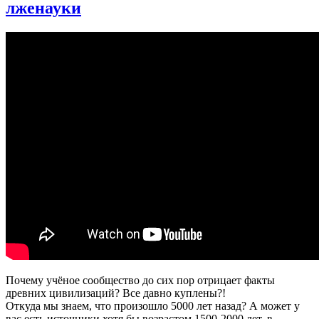
2025.
лженауки
Встречайте
Новый
год
с
учёными!
|
Водовозов,
Соколов,
Семьян,
Угольников
Почему учёное сообщество до сих пор отрицает факты
древних цивилизаций? Все давно куплены?!
Откуда мы знаем, что произошло 5000 лет назад? А может у
вас есть источники хотя бы возрастом 1500-2000 лет, в