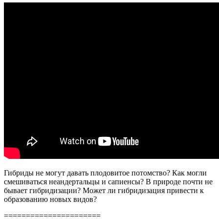
когнитивных
ошибок
|
Ученые
против
мифов
23-
14
|
Оксана
Зинченко
Гибриды не могут давать плодовитое потомство? Как могли
смешиваться неандертальцы и сапиенсы? В природе почти не
бывает гибридизации? Может ли гибридизация привести к
образованию новых видов?
======================