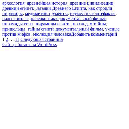
археология
,
древнейшая история
,
древние цивилизации
,
древний египет
,
Загадки Древнего Египта
,
как строили
пирамиды
,
медные инструменты
,
неуместные артефакты
,
палеоконтакт
,
палеоконтакт документальный фильм
,
пирамиды гизы
,
пирамиды египта
,
по следам тайны
,
пришельцы
,
тайны египта документальный фильм
,
ученые
к
против мифов
,
эволюция человека
Добавить комментарий
Пагинация
Страница
Страница
Страница
запис
1
2
…
11
Следующая страница
Чем
Сайт работает на WordPress
записей
строи
пира
Медн
зубил
проти
лазер
|
Алекс
Сокол
Нешу
наука