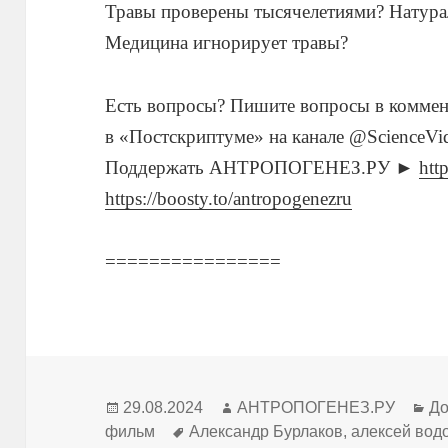
Травы проверены тысячелетиями? Натура
Медицина игнорирует травы?
Есть вопросы? Пишите вопросы в коммент
в «Постскриптуме» на канале @ScienceVi
Поддержать АНТРОПОГЕНЕЗ.РУ ►
htt
https://boosty.to/antropogenezru
================
Опубликовано
Автор
Ру
29.08.2024
АНТРОПОГЕНЕЗ.РУ
До
Метки
фильм
Александр Бурлаков
,
алексей вод