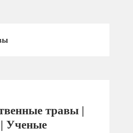
вы
твенные травы |
 | Ученые