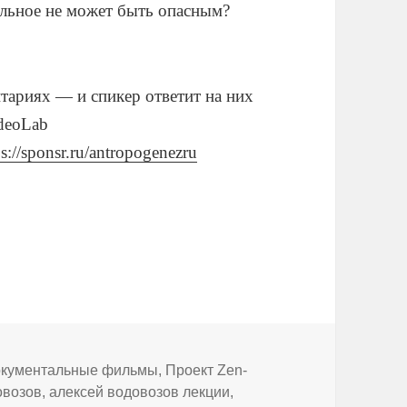
льное не может быть опасным?
ариях — и спикер ответит на них
deoLab
ps://sponsr.ru/antropogenezru
брики
кументальные фильмы
,
Проект Zen-
овозов
,
алексей водовозов лекции
,