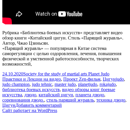
Рубрика «Библиотека боевых искусств» представляет видео
обзор книги «Китайский цигун. Стиль «Парящий журавль».
Автор, Чжао Цзиньсян.
«Парящий журавль» — популярная в Китае система
саморегуляции с целью оздоровления, лечения, повышения
физической и умственной работоспособности, творческих
возможностей,
Опубликовано
Автор
Рубрики
24.10.2020
Society for the study of martial arts Planet Judo
Метки
Практики и Лекции на видео
,
Проект Zen-фильм
,
Цигун
judo
,
judo champion
,
judo tehnic
,
master judo
,
planetjudo
,
rokajudo
,
библиотека боевых искусств
,
видео обзоры книг боевые
искусства
,
дзюдо
,
китайский цигун
,
планета дзюдо
,
соревнования дзюдо.
,
стиль парящий журавль
,
техника дзюдо
,
к
Цигун
Добавить комментарий
записи
Сайт работает на WordPress
Китайский
цигун.
Стиль