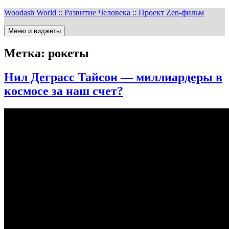
Перейти
Woodash World :: Развитие Человека :: Проект Zen-фильм
к
содержимому
Меню и виджеты
Метка:
рокеты
Нил Деграсс Тайсон — миллиардеры в
космосе за наш счет?