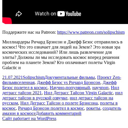
Поддержите нас на Patreon:
https://www.patreon.com/solipschism
Миллиардеры Ричард Брэнсон и Джефф Безос отправились в
космос! Что это означает для людей на Земле? Это новая эра
космических исследований? Или лишь развлечение для
элиты? Должны ли мы исследовать космос вперед решения
проблем на планете Земля? Кто оплачивает полеты Virgin
Galactic и
Опубликовано
Автор
Рубрики
21.07.2021
Solipschism
Документальные фильмы
,
Проект Zen-
Метки
фильм
вселенная
,
Джефф Безос vs Ричард Брэнсон
,
Джефф
Безос полетел в космос
,
Научно-популярный
,
научпоп
,
Нил
деграсс тайсон 2021
,
Нил Деграсс Тайсон Virgin Galactic
,
нил
деграсс тайсон в русской озвучке
,
нил деграсс тайсон на
русском
,
Нил Деграсс Тайсон о полете Брэнсона
,
полеты в
космос
,
Ричард Брэнсон полетел в космос
,
рокеты
,
создатель
к
амазон в космосе
Добавить комментарий
записи
Сайт работает на WordPress
Нил