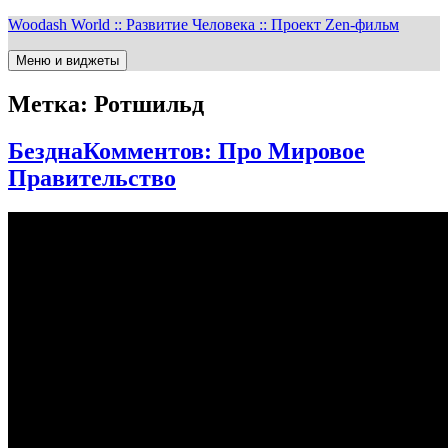
Перейти
Woodash World :: Развитие Человека :: Проект Zen-фильм
к
содержимому
Меню и виджеты
Метка:
Ротшильд
БезднаКомментов: Про Мировое
Правительство