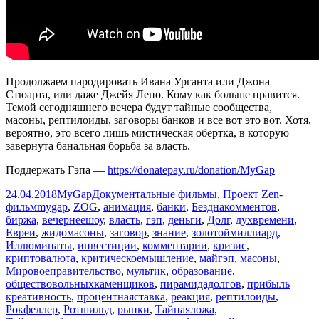
Продолжаем пародировать Ивана Урганта или Джона
Стюарта, или даже Джейя Лено. Кому как больше нравится.
Темой сегодняшнего вечера будут тайные сообщества,
масоны, рептилоиды, заговоры банков и все вот это вот. Хотя,
вероятно, это всего лишь мистическая обертка, в которую
завернута банальная борьба за власть.
Поддержать Гэпа —
https://donatepay.ru/donation/MyGap
Опубликовано
Автор
Рубрики
24.04.2018
MyGap
Документальные фильмы
,
Проект Zen-
Метки
фильм
mygap
,
ZOG
,
анимация
,
банки
,
Безднакомментов
,
биржа
,
вечернеешоу
,
власть
,
гэп
,
деньги
,
Долг
,
духвремени
,
Евреи
,
жидомасоны
,
заговор
,
знание
,
золотоймиллиард
,
Иллюминаты
,
инвестиции
,
комментарии
,
кризис
,
криптовалюта
,
критическоемышление
,
майгэп
,
масоны
,
Мировоеправительство
,
мультик
,
образование
,
обществовольныхкаменщиков
,
пирамидадолгов
,
прибыль
креативность
,
процентнаяставка
,
реакция
,
рептилоиды
,
Рокфеллер
,
Ротшильд
,
рынки
,
Тайнаяложа
,