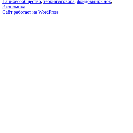
Тайноесообщество
,
теориязаговора
,
фондовыйрынок
,
Экономика
Сайт работает на WordPress