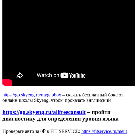
Ученые
против
мифов
22-
3
|
Антонина
Урлова
https://go.skyeng.ru/mygapbox
– скачать бесплатный бокс от
онлайн-школы Skyeng, чтобы прокачать английский
https://go.skyeng.ru/allfreeconsult
– пройти
диагностику для определения уровня языка
Проверьте авто за 0₽ в FIT SERVICE:
https://fitservice.ru/me8t