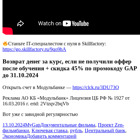
Станьте IT-специалистом с нуля в Skillfactory:
https://go.skillfactory.ru/9qo9hA
Возврат денег за курс, если не получили оффер
после обучения + скидка 45% по промокоду GAP
до 31.10.2024
Открыть счет в Модульбанке —
https://clck.ru/3DU73Q
Реклама АО КБ «Модульбанк» Лицензия ЦБ РФ № 1927 от
16.03.2016 г. erid: 2Vtzqv2bqVb
Вот уже с завидной регулярностью
Опубликовано
Автор
Рубрики
13.10.2024
MyGap
Документальные фильмы
,
Проект Zen-
Метки
фильм
банки
,
Ключевая ставка
,
рубль
,
Центральный банк
,
к
Экономика
Добавить комментарий