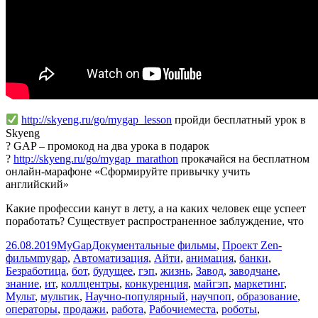
http://skyeng.ru/go/mygap_lesson
пройди бесплатный урок в
Skyeng
? GAP – промокод на два урока в подарок
?
http://skyeng.ru/go/mygap_marathon
прокачайся на бесплатном
онлайн-марафоне «Сформируйте привычку учить
английский»
Какие профессии канут в лету, а на каких человек еще успеет
поработать? Существует распространенное заблуждение, что
Опубликовано
Автор
Рубрики
26.08.2019
MyGap
Документальные фильмы
,
Проект Zen-
Метки
фильм
mygap
,
Автоматизация
,
Айти
,
анимация
,
банки
,
Безработица
,
бот
,
будущее
,
гэп
,
жизнь
,
Завод
,
заводчане
,
знание
,
ит
,
коллцентры
,
конкуренция
,
майгэп
,
маркетинг
,
Мульт
,
мультик
,
Научно-популярный
,
научпоп
,
образование
,
операторы
,
продажи
,
работа
,
Рабочиеместа
,
роботы
,