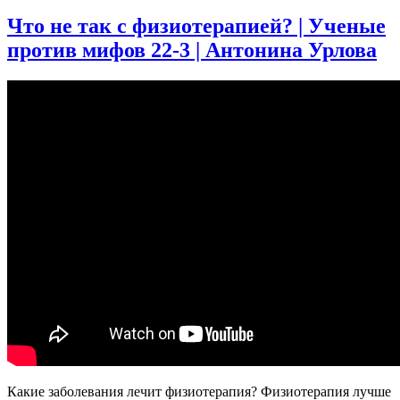
записи
Зачем
Что не так с физиотерапией? | Ученые
ЦЕНТРАЛЬНЫЙ
против мифов 22-3 | Антонина Урлова
БАНК
постоянно
повышает
КЛЮЧЕВУЮ
СТАВКУ
Какие заболевания лечит физиотерапия? Физиотерапия лучше