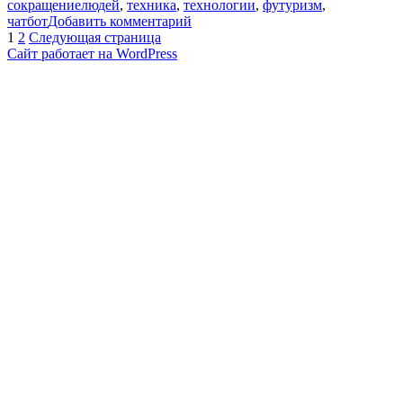
сокращениелюдей
,
техника
,
технологии
,
футуризм
,
к
чатбот
Добавить комментарий
Пагинация
Страница
Страница
записи
1
2
Следующая страница
[MyGap]
Сайт работает на WordPress
записей
—
Какие
профессии
скоро
исчезнут