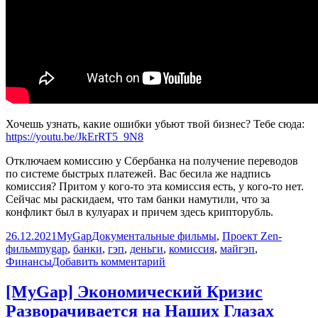
Хочешь узнать, какие ошибки убьют твой бизнес? Тебе сюда:
https://youtu.be/JkErRT5_9N8
Отключаем комиссию у Сбербанка на получение переводов
по системе быстрых платежей. Вас бесила же надпись
комиссия? Притом у кого-то эта комиссия есть, у кого-то нет.
Сейчас мы раскидаем, что там банки намутили, что за
конфликт был в кулуарах и причем здесь крипторубль.
Опубликовано
Автор
Рубрики
26.12.2021
MyGap
Документальные фильмы
,
Проект Zen-
Метки
фильм
mygap
,
банки
,
гэп
,
деньги
,
комиссия
,
майгэп
,
к
Финансы
Добавить комментарий
записи
30
[MyGap] Экономический Кризис
секунд
Разворачивается на Наших Глазах
и