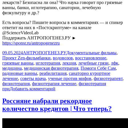
лекарств? Безопасна ли она? Что наука говорит про грязевые
ванны, банки, иглотерапию, санатории, лечебную
физкультуру и др.?
Есть вопросы? Пишите вопросы в комментариях — и спикер
ответит на них в «Постскриптуме» на канале
@ScienceVideoLab
Поддержать АНТРОПОГЕНЕЗ.РУ ►
https://sponsr.ru/antropogenezru
Опубликовано
Автор
Рубрики
09.05.2024
АНТРОПОГЕНЕЗ.РУ
Документальные фильмы
,
Метки
Проект Zen-фильм
банки
,
водовозов
,
восстановление
,
грязевые ванны
,
иглотерапия
,
лекция
,
лечебные грязи
,
лфк
,
медицина
,
медицинская физиотерапия
,
Помоги Себе Сам
,
радоновые ванны
,
реабилитация
,
санаторно курортное
лечение
,
советы врача
,
ученые против мифов
,
физиотерапевт
,
физиотерапия
,
физиотерапия лечение
,
физиотерапия
к
при
Добавить комментарий
записи
Что
Россияне набрали рекордное
не
количество кредитов | Что теперь?
так
с
физиотерапией?
|