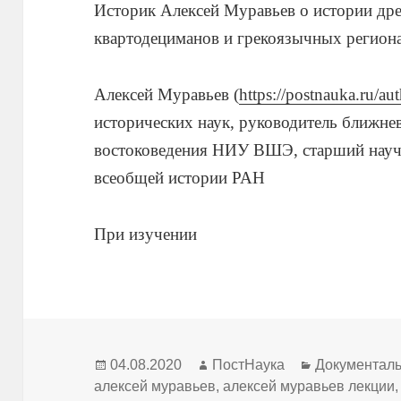
Историк Алексей Муравьев о истории др
квартодециманов и грекоязычных регион
Алексей Муравьев (
https://postnauka.ru/au
исторических наук, руководитель ближн
востоковедения НИУ ВШЭ, старший науч
всеобщей истории РАН
При изучении
Опубликовано
Автор
Рубрики
04.08.2020
ПостНаука
Документал
алексей муравьев
,
алексей муравьев лекции