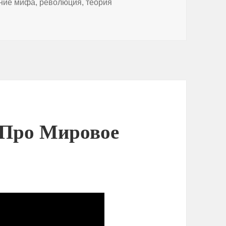
ние мифа
,
революция
,
теория
и Протоколы Сионских Мудрецов — Библия Гитлера [БЕСТИ
 Про Мировое