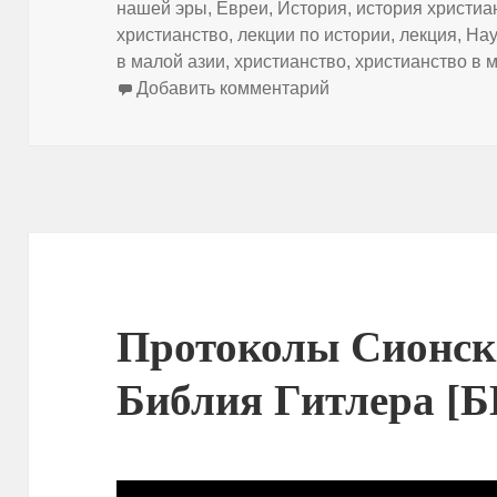
нашей эры
,
Евреи
,
История
,
история христиа
христианство
,
лекции по истории
,
лекция
,
Нау
в малой азии
,
христианство
,
христианство в 
к записи Распростр
Добавить комментарий
Протоколы Сионск
Библия Гитлера 