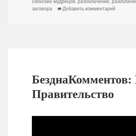
сионских мудрецов
,
разоблачение
,
разоблаче
к запис
заговора
Добавить комментарий
БезднаКомментов:
Правительство