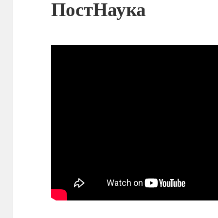
ПостНаука