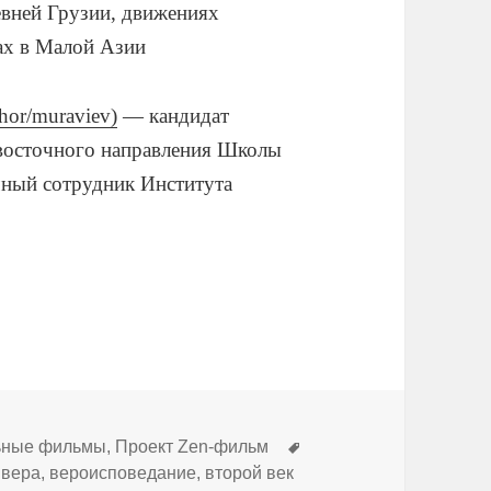
евней Грузии, движениях
ах в Малой Азии
thor/muraviev)
— кандидат
евосточного направления Школы
ный сотрудник Института
Метки
ьные фильмы
,
Проект Zen-фильм
,
вера
,
вероисповедание
,
второй век