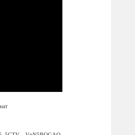
нат
iCSoj5_5CTV—VpN5BQGAQ