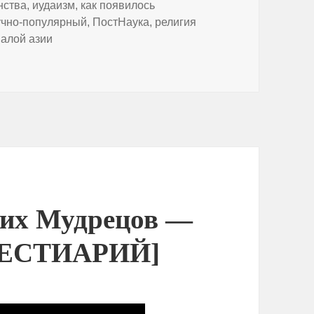
нства
,
иудаизм
,
как появилось
чно-популярный
,
ПостНаука
,
религия
малой азии
анение христианства в Малой Азии — Алексей Муравьев / 
их Мудрецов —
[БЕСТИАРИЙ]