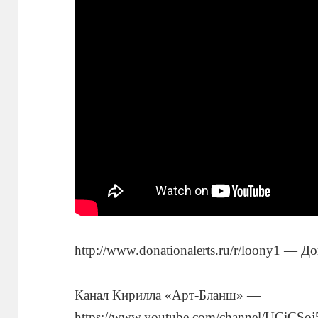
http://www.donationalerts.ru/r/loony1
— До
Канал Кирилла «Арт-Бланш» —
https://www.youtube.com/channel/UC