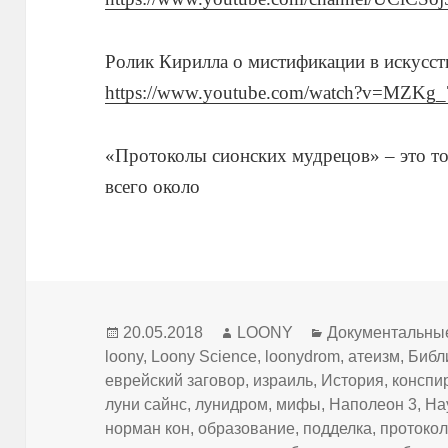
Ролик Кирилла о мистификации в искусс
https://www.youtube.com/watch?v=MZKg
«Протоколы сионских мудрецов» – это т
всего около
Опубликовано
Автор
Рубрики
20.05.2018
LOONY
Документальны
loony
,
Loony Science
,
loonydrom
,
атеизм
,
Библ
еврейский заговор
,
израиль
,
История
,
конспи
луни сайнс
,
лунидром
,
мифы
,
Наполеон 3
,
На
норман кон
,
образование
,
подделка
,
протоко