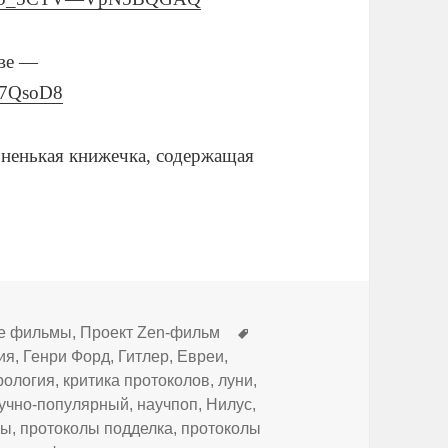
тве —
_7QsoD8
оненькая книжечка, содержащая
Метки
е фильмы
,
Проект Zen-фильм
ия
,
Генри Форд
,
Гитлер
,
Евреи
,
рология
,
критика протоколов
,
луни
,
учно-популярный
,
научпоп
,
Нилус
,
лы
,
протоколы подделка
,
протоколы