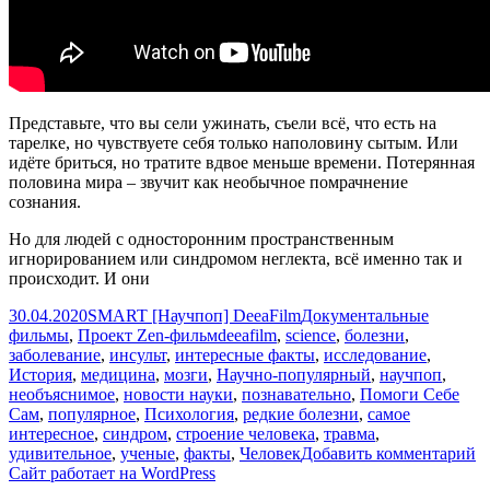
Представьте, что вы сели ужинать, съели всё, что есть на
тарелке, но чувствуете себя только наполовину сытым. Или
идёте бриться, но тратите вдвое меньше времени. Потерянная
половина мира – звучит как необычное помрачнение
сознания.
Но для людей с односторонним пространственным
игнорированием или синдромом неглекта, всё именно так и
происходит. И они
Опубликовано
Автор
Рубрики
30.04.2020
SMART [Научпоп] DeeaFilm
Документальные
Метки
фильмы
,
Проект Zen-фильм
deeafilm
,
science
,
болезни
,
заболевание
,
инсульт
,
интересные факты
,
исследование
,
История
,
медицина
,
мозги
,
Научно-популярный
,
научпоп
,
необъяснимое
,
новости науки
,
познавательно
,
Помоги Себе
Сам
,
популярное
,
Психология
,
редкие болезни
,
самое
интересное
,
синдром
,
строение человека
,
травма
,
к
удивительное
,
ученые
,
факты
,
Человек
Добавить комментарий
з
Сайт работает на WordPress