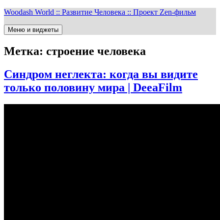
Перейти
Woodash World :: Развитие Человека :: Проект Zen-фильм
к
содержимому
Меню и виджеты
Метка:
строение человека
Синдром неглекта: когда вы видите
только половину мира | DeeaFilm