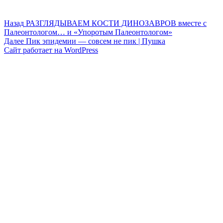
Навигация
Предыдущая
Назад
РАЗГЛЯДЫВАЕМ КОСТИ ДИНОЗАВРОВ вместе с
запись:
Палеонтологом… и «Упоротым Палеонтологом»
по
Следующая
Далее
Пик эпидемии — совсем не пик | Пушка
записям
запись:
Сайт работает на WordPress