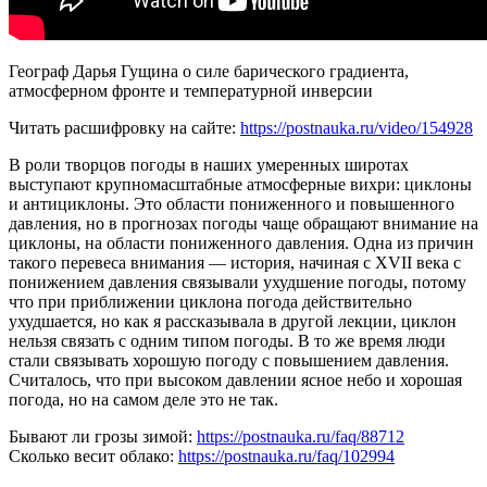
Географ Дарья Гущина о силе барического градиента,
атмосферном фронте и температурной инверсии
Читать расшифровку на сайте:
https://postnauka.ru/video/154928
В роли творцов погоды в наших умеренных широтах
выступают крупномасштабные атмосферные вихри: циклоны
и антициклоны. Это области пониженного и повышенного
давления, но в прогнозах погоды чаще обращают внимание на
циклоны, на области пониженного давления. Одна из причин
такого перевеса внимания — история, начиная с XVII века с
понижением давления связывали ухудшение погоды, потому
что при приближении циклона погода действительно
ухудшается, но как я рассказывала в другой лекции, циклон
нельзя связать с одним типом погоды. В то же время люди
стали связывать хорошую погоду с повышением давления.
Считалось, что при высоком давлении ясное небо и хорошая
погода, но на самом деле это не так.
Бывают ли грозы зимой:
https://postnauka.ru/faq/88712
Сколько весит облако:
https://postnauka.ru/faq/102994