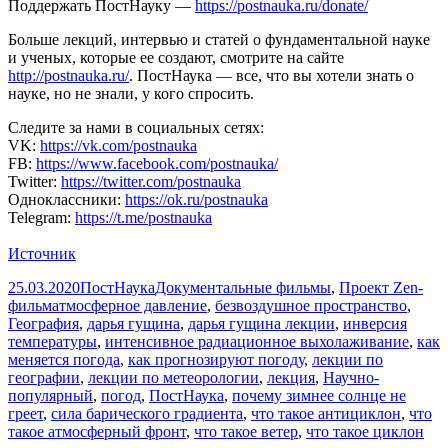
Поддержать ПостНауку —
https://postnauka.ru/donate/
Больше лекций, интервью и статей о фундаментальной науке
и ученых, которые ее создают, смотрите на сайте
http://postnauka.ru/
. ПостНаука — все, что вы хотели знать о
науке, но не знали, у кого спросить.
Следите за нами в социальных сетях:
VK:
https://vk.com/postnauka
FB:
https://www.facebook.com/postnauka/
Twitter:
https://twitter.com/postnauka
Одноклассники:
https://ok.ru/postnauka
Telegram:
https://t.me/postnauka
Источник
Опубликовано
Автор
Рубрики
25.03.2020
ПостНаука
Документальные фильмы
,
Проект Zen-
Метки
фильм
атмосферное давление
,
безвоздушное пространство
,
География
,
дарья гущина
,
дарья гущина лекции
,
инверсия
температуры
,
интенсивное радиационное выхолаживание
,
как
меняется погода
,
как прогнозируют погоду
,
лекции по
географии
,
лекции по метеорологии
,
лекция
,
Научно-
популярный
,
погод
,
ПостНаука
,
почему зимнее солнце не
греет
,
сила барического градиента
,
что такое антициклон
,
что
такое атмосферный фронт
,
что такое ветер
,
что такое циклон