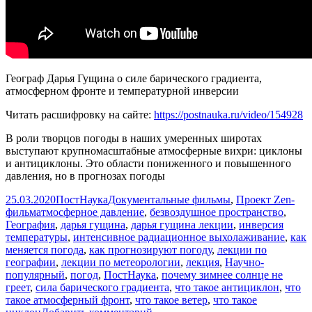
Географ Дарья Гущина о силе барического градиента,
атмосферном фронте и температурной инверсии
Читать расшифровку на сайте:
https://postnauka.ru/video/154928
В роли творцов погоды в наших умеренных широтах
выступают крупномасштабные атмосферные вихри: циклоны
и антициклоны. Это области пониженного и повышенного
давления, но в прогнозах погоды
Опубликовано
Автор
Рубрики
25.03.2020
ПостНаука
Документальные фильмы
,
Проект Zen-
Метки
фильм
атмосферное давление
,
безвоздушное пространство
,
География
,
дарья гущина
,
дарья гущина лекции
,
инверсия
температуры
,
интенсивное радиационное выхолаживание
,
как
меняется погода
,
как прогнозируют погоду
,
лекции по
географии
,
лекции по метеорологии
,
лекция
,
Научно-
популярный
,
погод
,
ПостНаука
,
почему зимнее солнце не
греет
,
сила барического градиента
,
что такое антициклон
,
что
такое атмосферный фронт
,
что такое ветер
,
что такое
к