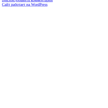
циклон
Добавить комментарий
записи
Сайт работает на WordPress
Антициклоны
—
Дарья
Гущина
/
ПостНаука