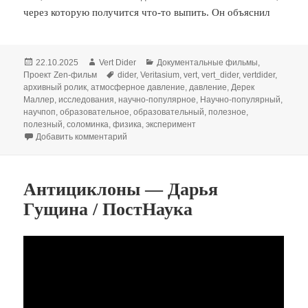
через которую получится что-то выпить. Он объяснил
Опубликовано
Автор
Рубрики
22.10.2025
Vert Dider
Документальные фильмы
,
Метки
Проект Zen-фильм
dider
,
Veritasium
,
vert
,
vert_dider
,
vertdider
,
архивный ролик
,
атмосферное давление
,
давление
,
Дерек
Маллер
,
исследования
,
научно-популярное
,
Научно-популярный
,
научпоп
,
образовательное
,
образовательный
,
полезное
,
полезный
,
соломинка
,
физика
,
эксперимент
к записи Самая длинная соломинка [Veritasiu
Добавить комментарий
Антициклоны — Дарья
Гущина / ПостНаука