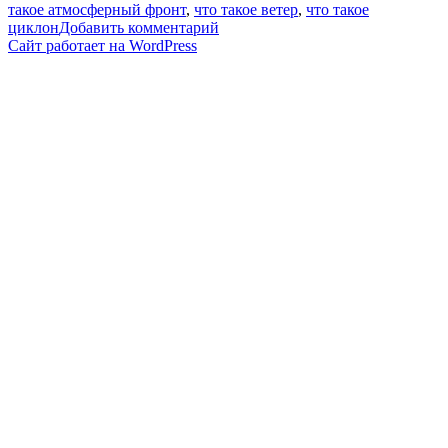
такое атмосферный фронт
,
что такое ветер
,
что такое
к
циклон
Добавить комментарий
записи
Сайт работает на WordPress
Антициклоны
—
Дарья
Гущина
/
ПостНаука