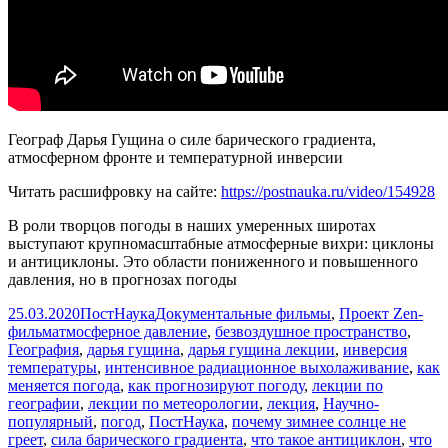
Географ Дарья Гущина о силе барического градиента,
атмосферном фронте и температурной инверсии
Читать расшифровку на сайте:
https://postnauka.ru/video/154928
В роли творцов погоды в наших умеренных широтах
выступают крупномасштабные атмосферные вихри: циклоны
и антициклоны. Это области пониженного и повышенного
давления, но в прогнозах погоды
Опубликовано
Автор
Рубрики
25.03.2020
ПостНаука
Документальные фильмы
,
Проект Zen-
Метки
фильм
атмосферное давление
,
безвоздушное пространство
,
География
,
дарья гущина
,
дарья гущина лекции
,
инверсия
температуры
,
интенсивное радиационное выхолаживание
,
как
меняется погода
,
как прогнозируют погоду
,
лекции по
географии
,
лекции по метеорологии
,
лекция
,
Научно-
популярный
,
погод
,
ПостНаука
,
почему зимнее солнце не
греет
,
сила барического градиента
,
что такое антициклон
,
что