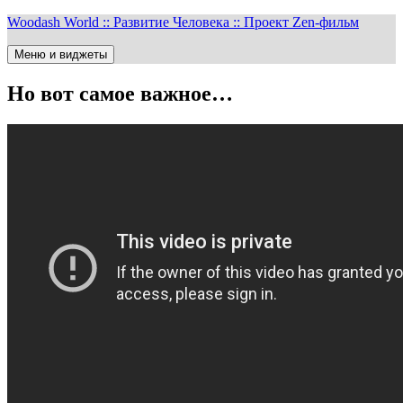
Перейти
Woodash World :: Развитие Человека :: Проект Zen-фильм
к
содержимому
Меню и виджеты
Но вот самое важное…