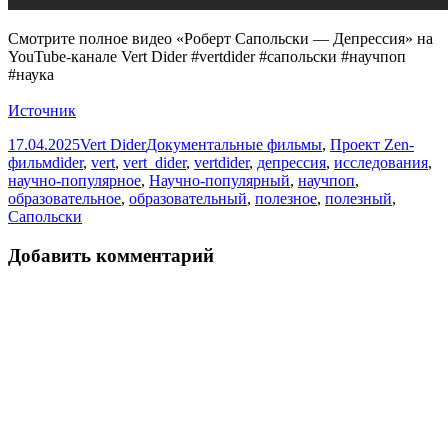
Смотрите полное видео «Роберт Сапольски — Депрессия» на
YouTube-канале Vert Dider #vertdider #сапольски #научпоп
#наука
Источник
Опубликовано
Автор
Рубрики
17.04.2025
Vert Dider
Документальные фильмы
,
Проект Zen-
Метки
фильм
dider
,
vert
,
vert_dider
,
vertdider
,
депрессия
,
исследования
,
научно-популярное
,
Научно-популярный
,
научпоп
,
образовательное
,
образовательный
,
полезное
,
полезный
,
Сапольски
Добавить комментарий