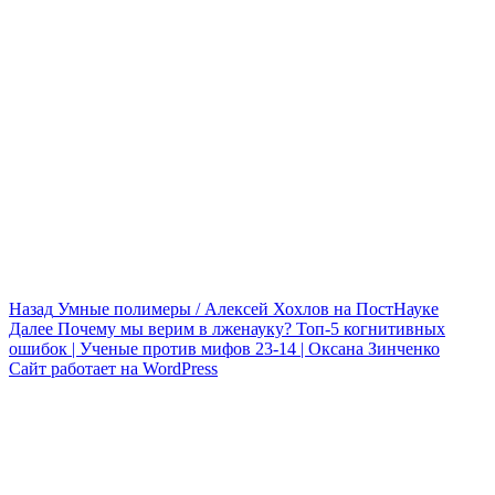
Навигация
Предыдущая
Назад
Умные полимеры / Алексей Хохлов на ПостНауке
запись:
Следующая
Далее
Почему мы верим в лженауку? Топ-5 когнитивных
по
запись:
ошибок | Ученые против мифов 23-14 | Оксана Зинченко
записям
Сайт работает на WordPress