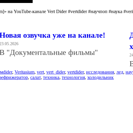
» на YouTube-канале Vert Dider #vertdider #научпоп #наука #veri
Новая озвучка уже на канале!
23.05.2026
В "Документальные фильмы"
2
Метки
ьм
dider
,
Veritasium
,
vert
,
vert_dider
,
vertdider
,
исследования
,
лед
,
нау
рефрижератор
,
салат
,
техника
,
технология
,
холодильник