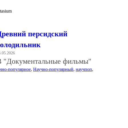
tasium
Древний персидский
холодильник
4.05.2026
В "Документальные фильмы"
чно-популярное
,
Научно-популярный
,
научпоп
,