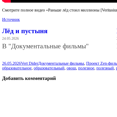
Смотрите полное видео «Раньше лёд стоил миллионы [Veritasium]
Источник
Лёд и пустыня
24.05.2026
В "Документальные фильмы"
Опубликовано
Автор
Рубрики
26.05.2026
Vert Dider
Документальные фильмы
,
Проект Zen-фил
образовательное
,
образовательный
,
овощ
,
полезное
,
полезный
,
Добавить комментарий