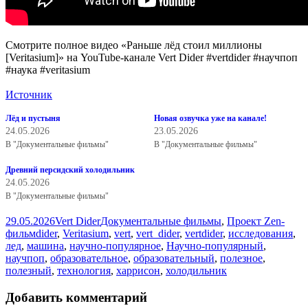
Смотрите полное видео «Раньше лёд стоил миллионы
[Veritasium]» на YouTube-канале Vert Dider #vertdider #научпоп
#наука #veritasium
Источник
Лёд и пустыня
Новая озвучка уже на канале!
24.05.2026
23.05.2026
В "Документальные фильмы"
В "Документальные фильмы"
Древний персидский холодильник
24.05.2026
В "Документальные фильмы"
Опубликовано
Автор
Рубрики
29.05.2026
Vert Dider
Документальные фильмы
,
Проект Zen-
Метки
фильм
dider
,
Veritasium
,
vert
,
vert_dider
,
vertdider
,
исследования
,
лед
,
машина
,
научно-популярное
,
Научно-популярный
,
научпоп
,
образовательное
,
образовательный
,
полезное
,
полезный
,
технология
,
харрисон
,
холодильник
Добавить комментарий