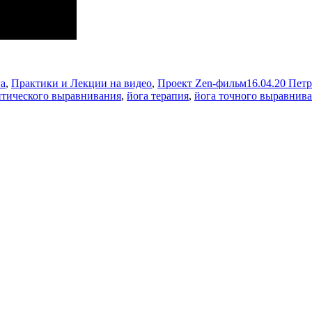
рики
Метки
а
,
Практики и Лекции на видео
,
Проект Zen-фильм
16.04.20 Пет
итического выравнивания
,
йога терапия
,
йога точного выравнив