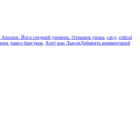
р Анохин. Йога средний уровень. Отрывок урока
,
cat-y
,
critical
к
ания
,
павел барсуков
,
Херт ван Льюэн
Добавить комментарий
запи
16.0
Пет
Ано
Йог
сре
уров
Отр
урок