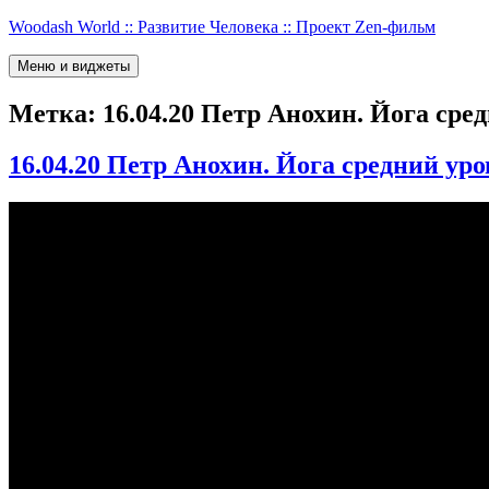
Перейти
Woodash World :: Развитие Человека :: Проект Zen-фильм
к
содержимому
Меню и виджеты
Метка:
16.04.20 Петр Анохин. Йога сре
16.04.20 Петр Анохин. Йога средний ур