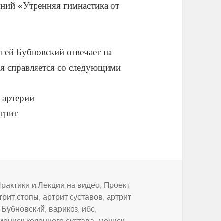
ний «Утренняя гимнастика от
гей Бубновский отвечает на
ия справляется со следующими
 артерии
ртрит
рактики и Лекции на видео
,
Проект
трит стопы
,
артрит суставов
,
артрит
,
Бубновский
,
варикоз
,
ибс
,
мениск коленного сустава
,
мениск