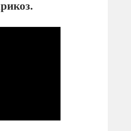
арикоз.