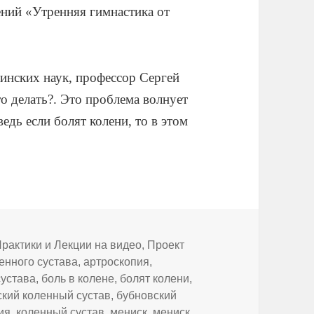
ний «Утренняя гимнастика от
инских наук, профессор Сергей
то делать?. Это проблема волнует
дь если болят колени, то в этом
рактики и Лекции на видео
,
Проект
енного сустава
,
артроскопия
,
сустава
,
боль в колене
,
болят колени
,
ский коленный сустав
,
бубновский
ия
,
коленный сустав
,
мениск
,
мениск