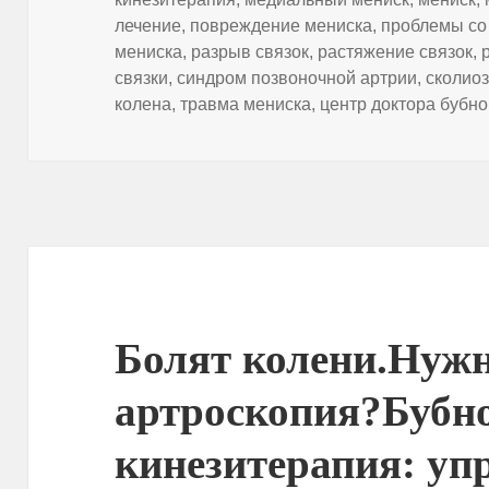
лечение
,
повреждение мениска
,
проблемы со
мениска
,
разрыв связок
,
растяжение связок
,
связки
,
синдром позвоночной артрии
,
сколио
колена
,
травма мениска
,
центр доктора бубно
Болят колени.Нужн
артроскопия?Бубн
кинезитерапия: уп