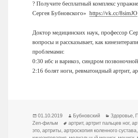
? Получите бесплатный комплекс упражне
Сергея Бубновского»
https://vk.cc/8simJO
Доктор медицинских наук, профессор Сер
вопросы и рассказывает, как кинезитерап
проблемами:
0:30 ибс и варикоз, синдром позвоночной
2:16 болят ноги, ревматоидный артрит, а
Опубликовано
Автор
Рубрики
01.10.2019
Бубновский
Здоровье
,
П
Метки
Zen-фильм
артрит
,
артрит пальцев ног
,
ар
это
,
артриты
,
артроскопия коленного сустава
кинезитерапия
,
медиальный мениск
,
мениск
,