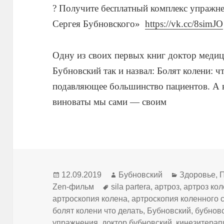
? Получите бесплатный комплекс упражне
Сергея Бубновского»
https://vk.cc/8simJO
Одну из своих первых книг доктор медиц
Бубновский так и назвал: Болят колени: ч
подавляющее большинство пациентов. А ве
виноваты мы сами — своим
Опубликовано
Автор
Рубрики
12.09.2019
Бубновский
Здоровье
,
П
Метки
Zen-фильм
sila partera
,
артроз
,
артроз кол
артроскопия колена
,
артроскопия коленного 
болят колени что делать
,
Бубновский
,
бубнов
упражнения
,
доктор бубновский
,
кинезитерап