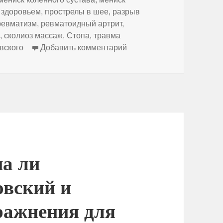
 здоровьем
,
прострелы в шее
,
разрыв
ревматизм
,
ревматоидный артрит
,
з
,
сколиоз массаж
,
Стопа
,
травма
к записи Проблемы со здо
вского
Добавить комментарий
а ли
овский и
ражнения для