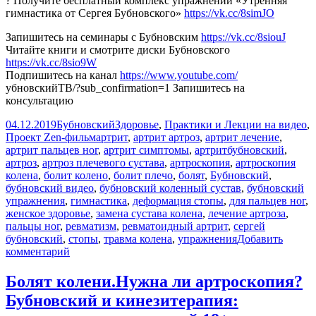
? Получите бесплатный комплекс упражнений «Утренняя
гимнастика от Сергея Бубновского»
https://vk.cc/8simJO
Запишитесь на семинары с Бубновским
https://vk.cc/8siouJ
Читайте книги и смотрите диски Бубновского
https://vk.cc/8sio9W
Подпишитесь на канал
https://www.youtube.com/
убновскийТВ/?sub_confirmation=1 Запишитесь на
консультацию
Опубликовано
Автор
Рубрики
04.12.2019
Бубновский
Здоровье
,
Практики и Лекции на видео
,
Метки
Проект Zen-фильм
артрит
,
артрит артроз
,
артрит лечение
,
артрит пальцев ног
,
артрит симптомы
,
артритбубновский
,
артроз
,
артроз плечевого сустава
,
артроскопия
,
артроскопия
колена
,
болит колено
,
болит плечо
,
болят
,
Бубновский
,
бубновский видео
,
бубновский коленный сустав
,
бубновский
упражнения
,
гимнастика
,
деформация стопы
,
для пальцев ног
,
женское здоровье
,
замена сустава колена
,
лечение артроза
,
пальцы ног
,
ревматизм
,
ревматоидный артрит
,
сергей
бубновский
,
стопы
,
травма колена
,
упражнения
Добавить
к
комментарий
записи
АРТРИТ
Болят колени.Нужна ли артроскопия?
И
Бубновский и кинезитерапия:
АРТРОЗ.18+
Доктор