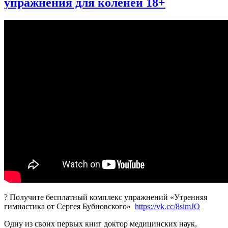
упражнения для коленей 18+
Бубновский
раскрывает
секреты
лечения
? Получите бесплатный комплекс упражнений «Утренняя
гимнастика от Сергея Бубновского»
https://vk.cc/8simJO
Одну из своих первых книг доктор медицинских наук,