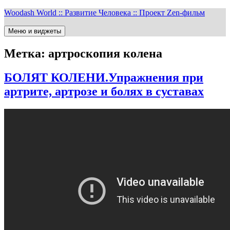
Перейти
Woodash World :: Развитие Человека :: Проект Zen-фильм
к
содержимому
Меню и виджеты
Метка:
артроскопия колена
БОЛЯТ КОЛЕНИ.Упражнения при
артрите, артрозе и болях в суставах