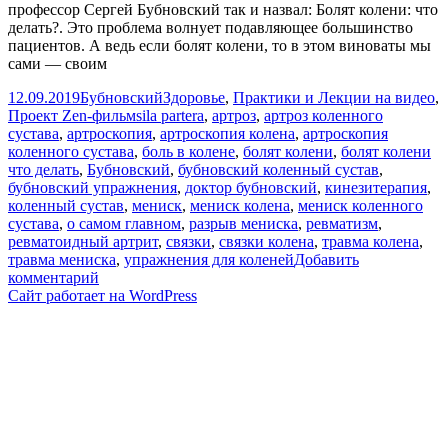
профессор Сергей Бубновский так и назвал: Болят колени: что
делать?. Это проблема волнует подавляющее большинство
пациентов. А ведь если болят колени, то в этом виноваты мы
сами — своим
Опубликовано
Автор
Рубрики
12.09.2019
Бубновский
Здоровье
,
Практики и Лекции на видео
,
Метки
Проект Zen-фильм
sila partera
,
артроз
,
артроз коленного
сустава
,
артроскопия
,
артроскопия колена
,
артроскопия
коленного сустава
,
боль в колене
,
болят колени
,
болят колени
что делать
,
Бубновский
,
бубновский коленный сустав
,
бубновский упражнения
,
доктор бубновский
,
кинезитерапия
,
коленный сустав
,
мениск
,
мениск колена
,
мениск коленного
сустава
,
о самом главном
,
разрыв мениска
,
ревматизм
,
ревматоидный артрит
,
связки
,
связки колена
,
травма колена
,
травма мениска
,
упражнения для коленей
Добавить
к
комментарий
записи
Сайт работает на WordPress
Болят
колени.Нужна
ли
артроскопия?
Бубновский
и
кинезитерапия:
упражнения