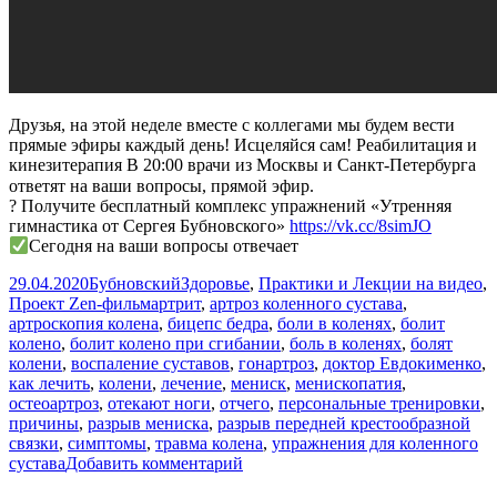
Друзья, на этой неделе вместе с коллегами мы будем вести
прямые эфиры каждый день! Исцеляйся сам! Реабилитация и
кинезитерапия В 20:00 врачи из Москвы и Санкт-Петербурга
ответят на ваши вопросы, прямой эфир.⠀
? Получите бесплатный комплекс упражнений «Утренняя
гимнастика от Сергея Бубновского»
https://vk.cc/8simJO
Сегодня на ваши вопросы отвечает
Опубликовано
Автор
Рубрики
29.04.2020
Бубновский
Здоровье
,
Практики и Лекции на видео
,
Метки
Проект Zen-фильм
артрит
,
артроз коленного сустава
,
артроскопия колена
,
бицепс бедра
,
боли в коленях
,
болит
колено
,
болит колено при сгибании
,
боль в коленях
,
болят
колени
,
воспаление суставов
,
гонартроз
,
доктор Евдокименко
,
как лечить
,
колени
,
лечение
,
мениск
,
менископатия
,
остеоартроз
,
отекают ноги
,
отчего
,
персональные тренировки
,
причины
,
разрыв мениска
,
разрыв передней крестообразной
связки
,
симптомы
,
травма колена
,
упражнения для коленного
к
сустава
Добавить комментарий
записи