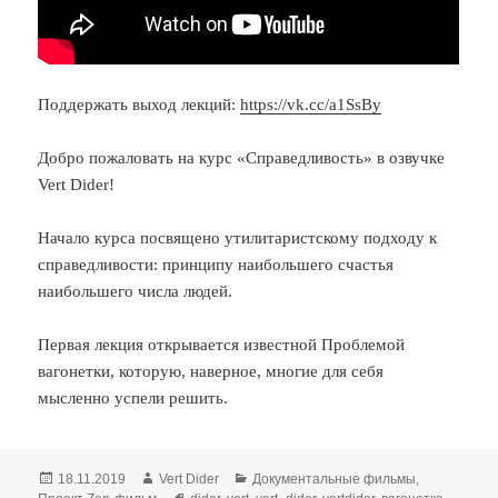
Поддержать выход лекций:
https://vk.cc/a1SsBy
Добро пожаловать на курс «Справедливость» в озвучке
Vert Dider!
Начало курса посвящено утилитаристскому подходу к
справедливости: принципу наибольшего счастья
наибольшего числа людей.
Первая лекция открывается известной Проблемой
вагонетки, которую, наверное, многие для себя
мысленно успели решить.
Опубликовано
Автор
Рубрики
18.11.2019
Vert Dider
Документальные фильмы
,
Метки