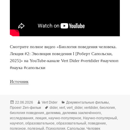
Смотрите полное видео «Биология поведения человека.
Лекция #2: Эволюция поведения I [Роберт Сапольски,
2025]» на YouTube-канале Vert Dider #vertdider #научпоп
#наука #сапольски
Источник
Опубликовано
Автор
Рубрики
22.06.2026
Vert Dider
Документальные фильмы
,
Метки
Проект Zen-фильм
dider
,
vert
,
vert_dider
,
vertdider
,
биология
,
биология поведения
,
дилемма
,
дилемма заключённого
,
исследования
,
лекция
,
научно-популярное
,
Научно-популярный
,
научпоп
,
образовательное
,
образовательный
,
поведение
,
полезное
,
полезный
,
Психология
,
Сапольски
,
Человек