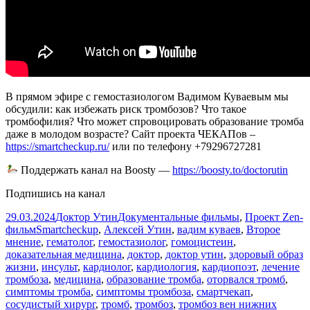
В прямом эфире с гемостазиологом Вадимом Куваевым мы
обсудили: как избежать риск тромбозов? Что такое
тромбофилия? Что может спровоцировать образование тромба
даже в молодом возрасте? Сайт проекта ЧЕКАПов –
https://smartcheckup.ru/
или по телефону +79296727281
Поддержать канал на Boosty —
https://boosty.to/doctorutin
Подпишись на канал
Опубликовано
Автор
Рубрики
29.03.2024
Доктор Утин
Документальные фильмы
,
Проект Zen-
Метки
фильм
Smartcheckup
,
Алексей Утин
,
вадим куваев
,
Второе
мнение
,
гематолог
,
гемостазиолог
,
гомоцистеин
,
доказательная медицина
,
доктор
,
доктор утин
,
здоровый образ
жизни
,
инсульт
,
кардиолог
,
кардиология
,
кардиопоэт
,
лечение
тромбоза
,
медицина
,
образование тромба
,
оторвался тромб
,
симптомы тромба
,
симптомы тромбоза
,
смартчекап
,
сосудистый хирург
,
тромб
,
тромбоз
,
тромбоз вен нижних