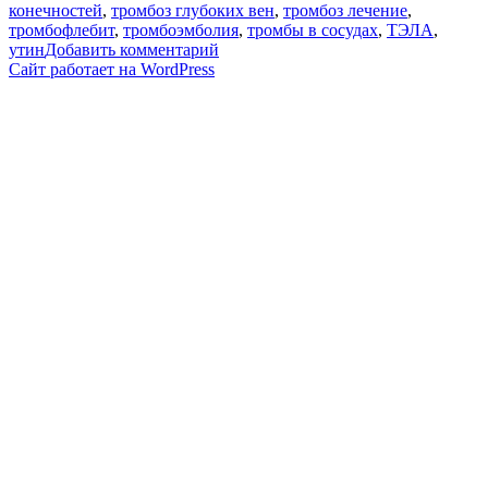
конечностей
,
тромбоз глубоких вен
,
тромбоз лечение
,
тромбофлебит
,
тромбоэмболия
,
тромбы в сосудах
,
ТЭЛА
,
к
утин
Добавить комментарий
записи
Сайт работает на WordPress
Откуда
берутся
ТРОМБЫ
в
молодом
возрасте?
||
Прямой
эфир
с
гемостазиологом