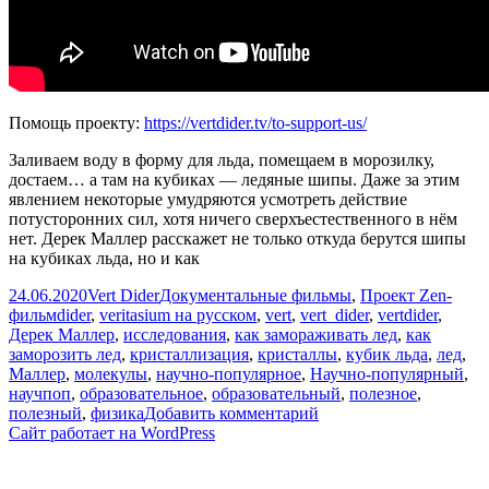
Помощь проекту:
https://vertdider.tv/to-support-us/
Заливаем воду в форму для льда, помещаем в морозилку,
достаем… а там на кубиках — ледяные шипы. Даже за этим
явлением некоторые умудряются усмотреть действие
потусторонних сил, хотя ничего сверхъестественного в нём
нет. Дерек Маллер расскажет не только откуда берутся шипы
на кубиках льда, но и как
Опубликовано
Автор
Рубрики
24.06.2020
Vert Dider
Документальные фильмы
,
Проект Zen-
Метки
фильм
dider
,
veritasium на русском
,
vert
,
vert_dider
,
vertdider
,
Дерек Маллер
,
исследования
,
как замораживать лед
,
как
заморозить лед
,
кристаллизация
,
кристаллы
,
кубик льда
,
лед
,
Маллер
,
молекулы
,
научно-популярное
,
Научно-популярный
,
научпоп
,
образовательное
,
образовательный
,
полезное
,
к
полезный
,
физика
Добавить комментарий
записи
Сайт работает на WordPress
Как
сделать