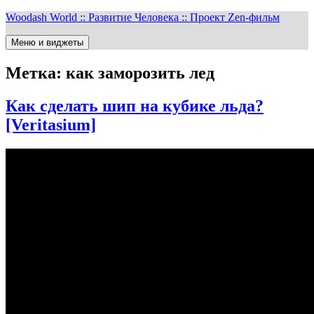
Перейти
Woodash World :: Развитие Человека :: Проект Zen-фильм
к
содержимому
Меню и виджеты
Метка:
как заморозить лед
Как сделать шип на кубике льда?
[Veritasium]