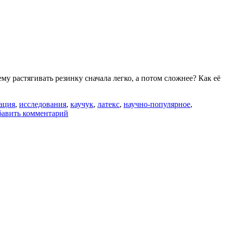
му растягивать резинку сначала легко, а потом сложнее? Как её
ация
,
исследования
,
каучук
,
латекс
,
научно-популярное
,
к
авить комментарий
записи
Катастрофа,
которая
нас
(возможно)
ждёт
[Veritasium]