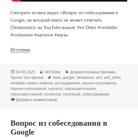
Смотрите полное видео «Вопрос из собеседования в
Google, на который никто не может ответить
[Veritasium]» на YouTube-канале Vert Dider #vertdider
#veritasium #научпоп #наука
Источник
Опубликовано
Автор
Рубрики
04.06.2025
Vert Dider
Документальные фильмы
,
Метки
Проект Zen-фильм
dider
,
google
,
Veritasium
,
vert
,
vert_dider
,
vertdider
,
геккон
,
гекконы
,
исследования
,
научно-популярное
,
Научно-популярный
,
научпоп
,
образовательное
,
образовательный
,
полезное
,
полезный
,
собеседование
к записи Как гекконы ползают по стенам
Добавить комментарий
Вопрос из собеседования в
Google