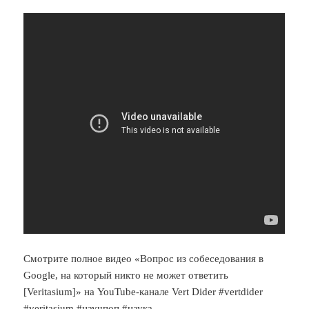
Смотрите полное видео «Вопрос из собеседования в
Google, на который никто не может ответить
[Veritasium]» на YouTube-канале Vert Dider #vertdider
#veritasium #научпоп #наука