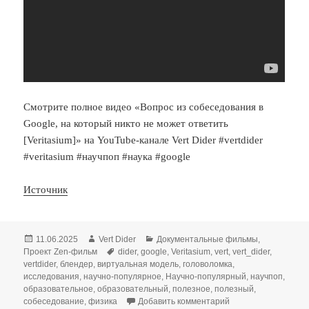
Смотрите полное видео «Вопрос из собеседования в
Google, на который никто не может ответить
[Veritasium]» на YouTube-канале Vert Dider #vertdider
#veritasium #научпоп #наука #google
Источник
Опубликовано
Автор
Рубрики
11.06.2025
Vert Dider
Документальные фильмы
,
Метки
Проект Zen-фильм
dider
,
google
,
Veritasium
,
vert
,
vert_dider
,
vertdider
,
блендер
,
виртуальная модель
,
головоломка
,
исследования
,
научно-популярное
,
Научно-популярный
,
научпоп
,
образовательное
,
образовательный
,
полезное
,
полезный
,
к записи Можно ли 
собеседование
,
физика
Добавить комментарий