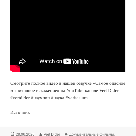
Смотрите полное видео в нашей озвучке «Самое опасное
когнитивное искажение» на YouTube-канале Vert Dider
#vertdider #научпоп #наука #veritasium
Источник
Опубликовано
Автор
Рубрики
28.06.2026
Vert Dider
Документальные фильмы
,