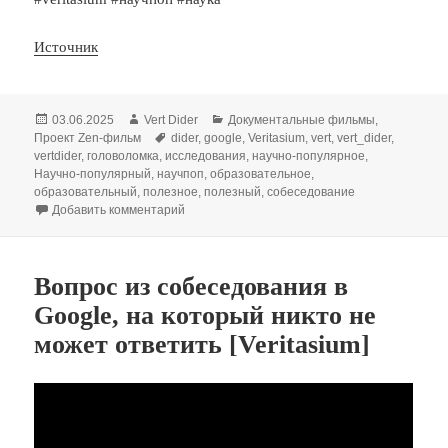
Источник
Опубликовано
Автор
Рубрики
03.06.2025
Vert Dider
Документальные фильмы
,
Метки
Проект Zen-фильм
dider
,
google
,
Veritasium
,
vert
,
vert_dider
,
vertdider
,
головоломка
,
исследования
,
научно-популярное
,
Научно-популярный
,
научпоп
,
образовательное
,
образовательный
,
полезное
,
полезный
,
собеседование
к записи Вопрос из собеседования в Google
Добавить комментарий
Вопрос из собеседования в
Google, на который никто не
может ответить [Veritasium]