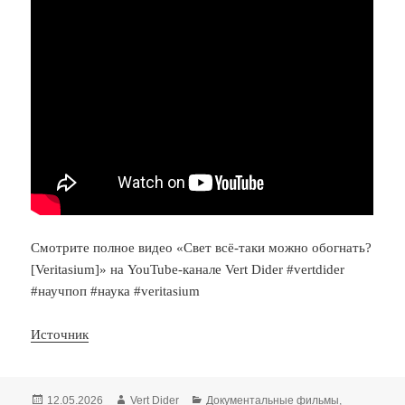
Смотрите полное видео «Свет всё-таки можно обогнать?
[Veritasium]» на YouTube-канале Vert Dider #vertdider
#научпоп #наука #veritasium
Источник
Опубликовано
Автор
Рубрики
12.05.2026
Vert Dider
Документальные фильмы
,