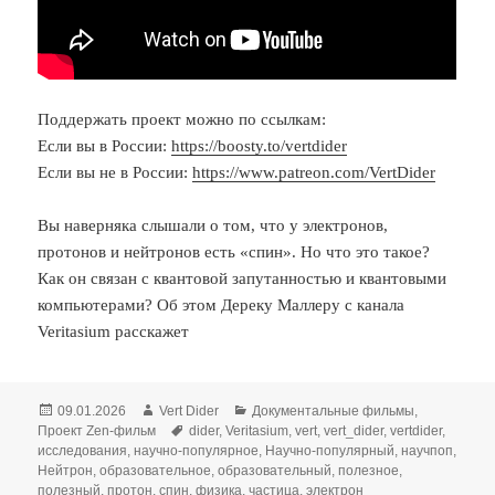
Поддержать проект можно по ссылкам:
Если вы в России:
https://boosty.to/vertdider
Если вы не в России:
https://www.patreon.com/VertDider
Вы наверняка слышали о том, что у электронов,
протонов и нейтронов есть «спин». Но что это такое?
Как он связан с квантовой запутанностью и квантовыми
компьютерами? Об этом Дереку Маллеру с канала
Veritasium расскажет
Опубликовано
Автор
Рубрики
09.01.2026
Vert Dider
Документальные фильмы
,
Метки
Проект Zen-фильм
dider
,
Veritasium
,
vert
,
vert_dider
,
vertdider
,
исследования
,
научно-популярное
,
Научно-популярный
,
научпоп
,
Нейтрон
,
образовательное
,
образовательный
,
полезное
,
полезный
,
протон
,
спин
,
физика
,
частица
,
электрон