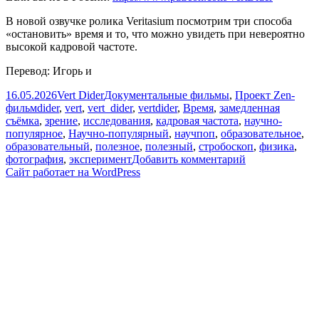
В новой озвучке ролика Veritasium посмотрим три способа
«остановить» время и то, что можно увидеть при невероятно
высокой кадровой частоте.
Перевод: Игорь и
Опубликовано
Автор
Рубрики
16.05.2026
Vert Dider
Документальные фильмы
,
Проект Zen-
Метки
фильм
dider
,
vert
,
vert_dider
,
vertdider
,
Время
,
замедленная
съёмка
,
зрение
,
исследования
,
кадровая частота
,
научно-
популярное
,
Научно-популярный
,
научпоп
,
образовательное
,
образовательный
,
полезное
,
полезный
,
стробоскоп
,
физика
,
к
фотография
,
эксперимент
Добавить комментарий
записи
Сайт работает на WordPress
Квадриллион
кадров
в
секунду
[Veritasium]