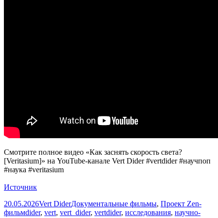
Смотрите полное видео «Как заснять скорость света?
[Veritasium]» на YouTube-канале Vert Dider #vertdider #научпоп
#наука #veritasium
Источник
Опубликовано
Автор
Рубрики
20.05.2026
Vert Dider
Документальные фильмы
,
Проект Zen-
Метки
фильм
dider
,
vert
,
vert_dider
,
vertdider
,
исследования
,
научно-