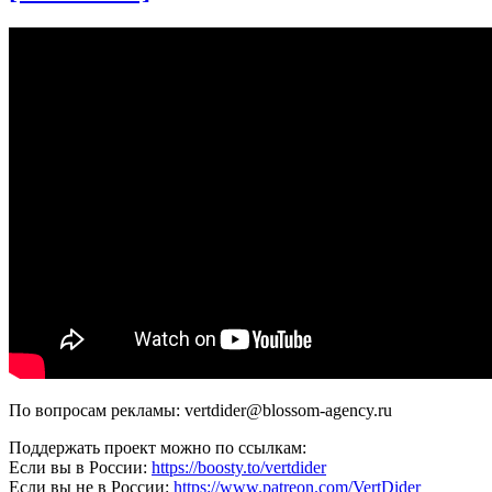
кана
По вопросам рекламы: vertdider@blossom-agency.ru
Поддержать проект можно по ссылкам:
Если вы в России:
https://boosty.to/vertdider
Если вы не в России:
https://www.patreon.com/VertDider