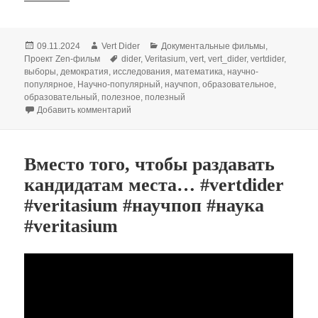
Опубликовано
Автор
Рубрики
09.11.2024
Vert Dider
Документальные фильмы
,
Метки
Проект Zen-фильм
dider
,
Veritasium
,
vert
,
vert_dider
,
vertdider
,
выборы
,
демократия
,
исследования
,
математика
,
научно-
популярное
,
Научно-популярный
,
научпоп
,
образовательное
,
образовательный
,
полезное
,
полезный
к записи Возможна ли демократия с точки зре
Добавить комментарий
Вместо того, чтобы раздавать
кандидатам места… #vertdider
#veritasium #научпоп #наука
#veritasium