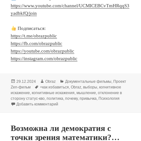
https://www.youtube.com/channel/UCMICEBCvTmHRqqS3
yadbkfQ/join
Подписаться:
https://t.me/obrazpublic
https://fb.com/obrazpublic
https://youtube.com/obrazpublic
https://instagram.com/obrazpublic
Опубликовано
Автор
Рубрики
29.12.2024
Obraz
Документальные фильмы
,
Проект
Метки
Zen-фильм
+как избавиться
,
Obraz
,
выборы
,
когнитивное
искажение
,
когнитивные искажения
,
мышление
,
отклонение в
сторону статус-кво
,
политика
,
почему
,
привычка
,
Психология
к записи СТАТУС-КВО | Когнитивное искажени
Добавить комментарий
Возможна ли демократия с
точки зрения математики?…