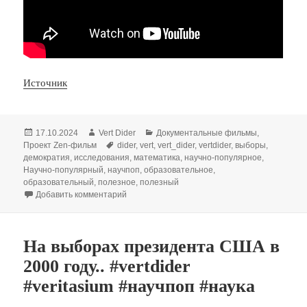
Источник
Опубликовано
Автор
Рубрики
17.10.2024
Vert Dider
Документальные фильмы
,
Метки
Проект Zen-фильм
dider
,
vert
,
vert_dider
,
vertdider
,
выборы
,
демократия
,
исследования
,
математика
,
научно-популярное
,
Научно-популярный
,
научпоп
,
образовательное
,
образовательный
,
полезное
,
полезный
к записи Голосование по относительному бол
Добавить комментарий
На выборах президента США в
2000 году.. #vertdider
#veritasium #научпоп #наука