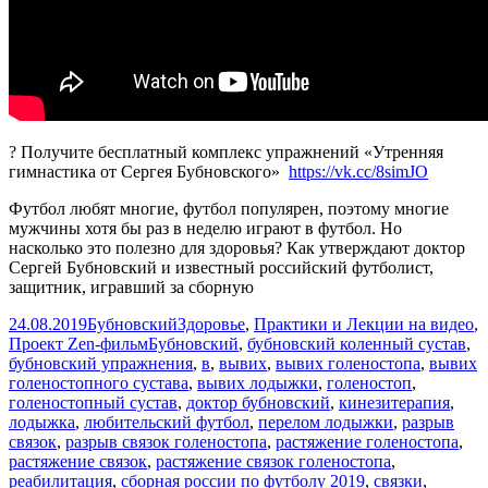
? Получите бесплатный комплекс упражнений «Утренняя
гимнастика от Сергея Бубновского»
https://vk.cc/8simJO
Футбол любят многие, футбол популярен, поэтому многие
мужчины хотя бы раз в неделю играют в футбол. Но
насколько это полезно для здоровья? Как утверждают доктор
Сергей Бубновский и известный российский футболист,
защитник, игравший за сборную
Опубликовано
Автор
Рубрики
24.08.2019
Бубновский
Здоровье
,
Практики и Лекции на видео
,
Метки
Проект Zen-фильм
Бубновский
,
бубновский коленный сустав
,
бубновский упражнения
,
в
,
вывих
,
вывих голеностопа
,
вывих
голеностопного сустава
,
вывих лодыжки
,
голеностоп
,
голеностопный сустав
,
доктор бубновский
,
кинезитерапия
,
лодыжка
,
любительский футбол
,
перелом лодыжки
,
разрыв
связок
,
разрыв связок голеностопа
,
растяжение голеностопа
,
растяжение связок
,
растяжение связок голеностопа
,
реабилитация
,
сборная россии по футболу 2019
,
связки
,