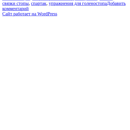
связки стопы
,
спартак
,
упражнения для голеностопа
Добавить
к
комментарий
записи
Сайт работает на WordPress
Любительский
футбол
калечит.
Вывих
голеностопа.
Гость
—
Дмитрий
Хлестов(Спартак,
Сборная
России)18+