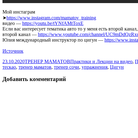
Мой инстаграм
➤
https://www.instagram.com/mamatov_training
видео —
https://youtu.be/tYNfAMtToxE
Если вас интересует тематика авто то у меня есть второй канал,
второй канал —
https://www.youtube.com/channel/UC9mDdQz
Юлия международный инструктор по цигун —
https://www.inst
Источник
Опубликовано
Автор
Рубрики
23.10.2020
ТРЕНЕР МАМАТОВ
Практики и Лекции на видео
,
П
тескао
,
тренер маматов
,
тренер сочи
,
упражнения
,
Цигун
Добавить комментарий