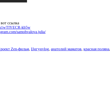
 вот ссылка
Rxu1wTIYECR-kb5w
agram.com/samohvalova.julia/
Метки
роект Zen-фильм
,
Цигун
vlog
,
анатолий маматов
,
красная поляна