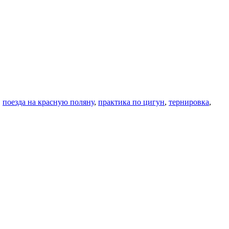
,
поезда на красную поляну
,
практика по цигун
,
тернировка
,