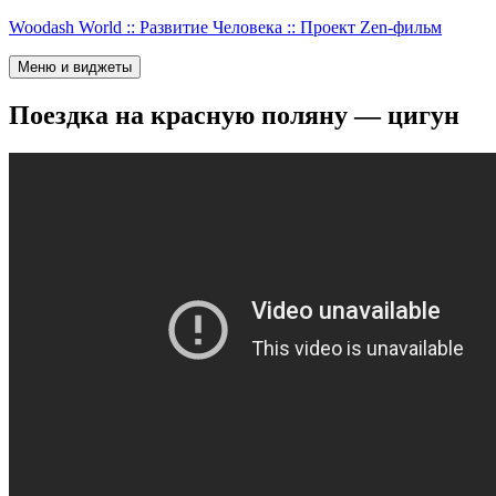
Перейти
Woodash World :: Развитие Человека :: Проект Zen-фильм
к
содержимому
Меню и виджеты
Поездка на красную поляну — цигун