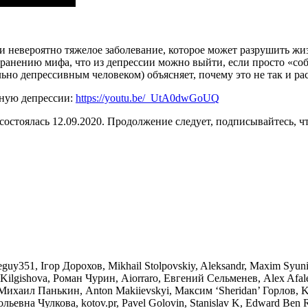
 невероятно тяжелое заболевание, которое может разрушить жиз
анению мифа, что из депрессии можно выйти, если просто «собра
ьно депрессивным человеком) объясняет, почему это не так и рас
нную депрессии:
https://youtu.be/_UtA0dwGoUQ
состоялась 12.09.2020. Продолжение следует, подписывайтесь, ч
uy351, Ігор Дорохов, Mikhail Stolpovskiy, Aleksandr, Maxim Syunikov
 Kilgishova, Роман Чурин, Aiorraro, Евгений Сельменев, Alex Afa
в, Михаил Панькин, Anton Makiievskyi, Максим ‘Sheridan’ Горлов,
евна Чулкова, kotov.pr, Pavel Golovin, Stanislav K, Edward Ben 