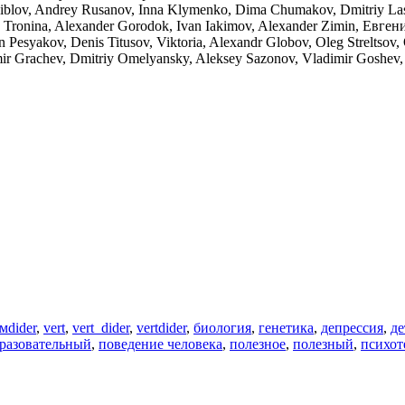
iblov, Andrey Rusanov, Inna Klymenko, Dima Chumakov, Dmitriy Lash
Tronina, Alexander Gorodok, Ivan Iakimov, Alexander Zimin, Евге
 Pesyakov, Denis Titusov, Viktoria, Alexandr Globov, Oleg Streltso
imir Grachev, Dmitriy Omelyansky, Aleksey Sazonov, Vladimir Goshe
Метки
ьм
dider
,
vert
,
vert_dider
,
vertdider
,
биология
,
генетика
,
депрессия
,
д
разовательный
,
поведение человека
,
полезное
,
полезный
,
психот