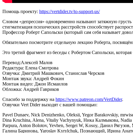
Помощь проекту:
https://vertdider.tv/to-support-us/
Словом «депрессия» одновременно называют затяжную грусть и
стигматизация психических расстройств способствует распростр
Профессор Роберт Сапольски (который сам себя называет довол
Обязательно посмотрите отдельную лекцию Роберта, посвящё
Это третий фрагмент из беседы с Робертом Сапольски, которая 
Перевод:Алексей Малов
Редактура: Елена Смотрова
Озвучка: Дмитрий Машкович, Станислав Черсков
Монтаж звука: Андрей Фокин
Монтаж видео: Джон Исмаилов
Обложка: Андрей Гавриков
Спасибо за поддержку на
https://www.patreon.com/VertDider
.
Озвучки Vert Dider выходят с вашей помощью:
Pavel Dunaev, Nick Denizhenko, Oleksii, Yegor Barakovskiy, mrwiseg
Dina Kruchina, Alena, Vitaliy Vachynyuk, Ника Калмыкова, Nadia
Parpura, Anton Bolotov, Yevhen, Sergei W, Kosoy, Данил Рягузо
Галина Баринова, Yaroslav Kyrylchuk, Познающий, Ирина Анатоль