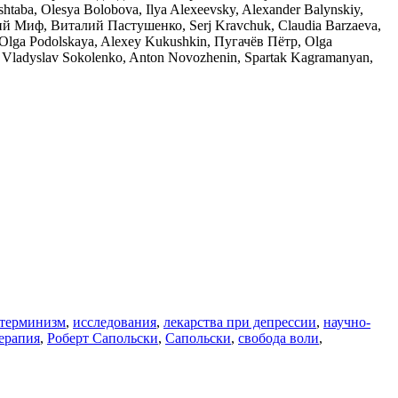
taba, Olesya Bolobova, Ilya Alexeevsky, Alexander Balynskiy,
ний Миф, Виталий Пастушенко, Serj Kravchuk, Claudia Barzaeva,
v, Olga Podolskaya, Alexey Kukushkin, Пугачёв Пётр, Olga
v, Vladyslav Sokolenko, Anton Novozhenin, Spartak Kagramanyan,
етерминизм
,
исследования
,
лекарства при депрессии
,
научно-
ерапия
,
Роберт Сапольски
,
Сапольски
,
свобода воли
,