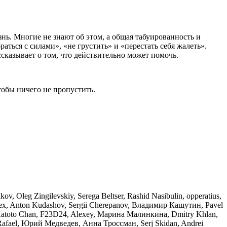
нь. Многие не знают об этом, а общая табуированность и
ться с силами», «не грустить» и «перестать себя жалеть».
сказывает о том, что действительно может помочь.
тобы ничего не пропустить.
, Oleg Zingilevskiy, Serega Beltser, Rashid Nasibulin, opperatius,
lex, Anton Kudashov, Sergii Cherepanov, Владимир Кашутин, Pavel
 Katoto Chan, F23D24, Alexey, Марина Малинкина, Dmitry Khlan,
Rafael, Юрий Медведев, Анна Троссман, Serj Skidan, Andrei