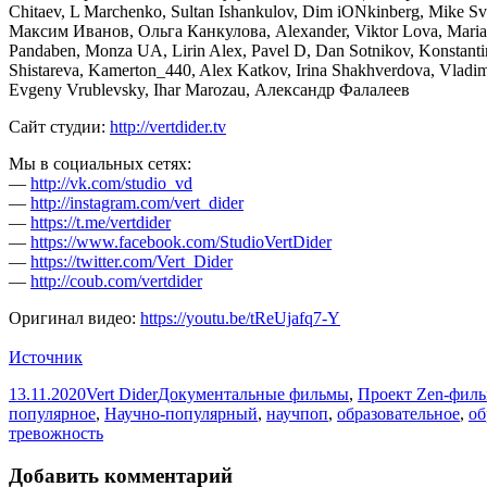
Chitaev, L Marchenko, Sultan Ishankulov, Dim iONkinberg, Mike Sv
Максим Иванов, Ольга Канкулова, Alexander, Viktor Lova, Maria 
Pandaben, Monza UA, Lirin Alex, Pavel D, Dan Sotnikov, Konstantin
Shistareva, Kamerton_440, Alex Katkov, Irina Shakhverdova, Vlad
Evgeny Vrublevsky, Ihar Marozau, Александр Фалалеев
Сайт студии:
http://vertdider.tv
Мы в социальных сетях:
—
http://vk.com/studio_vd
—
http://instagram.com/vert_dider
—
https://t.me/vertdider
—
https://www.facebook.com/StudioVertDider
—
https://twitter.com/Vert_Dider
—
http://coub.com/vertdider
Оригинал видео:
https://youtu.be/tReUjafq7-Y
Источник
Опубликовано
Автор
Рубрики
13.11.2020
Vert Dider
Документальные фильмы
,
Проект Zen-фил
популярное
,
Научно-популярный
,
научпоп
,
образовательное
,
об
тревожность
Добавить комментарий