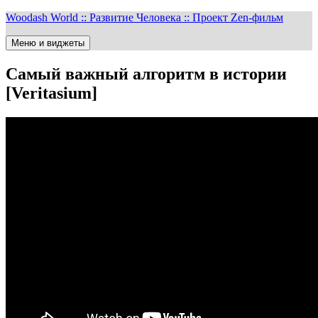
Перейти
Woodash World :: Развитие Человека :: Проект Zen-фильм
к
содержимому
Меню и виджеты
Самый важный алгоритм в истории
[Veritasium]