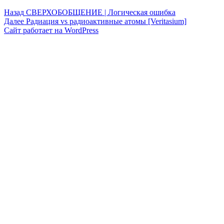
Навигация
Предыдущая
Назад
СВЕРХОБОБЩЕНИЕ | Логическая ошибка
запись:
Следующая
Далее
Радиация vs радиоактивные атомы [Veritasium]
по
запись:
Сайт работает на WordPress
записям