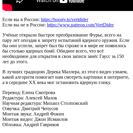
Если вы в России:
https://boosty.to/vertdider
Если вы не в России:
https://www.patreon.com/VertDider
Учёные открыли быстрое преобразование Фурье, всего на
пару лет опоздав к запрету испытаний ядерного оружия. Если
бы они успели, запрет был бы строже и в мире не появилось
бы столько ядерных бомб. Обиднее всего, что всё
необходимое для открытия в свои записи занёс Гаусс за 150
лет до этого.
В лучших традициях Дерека Маллера, из этого видео узнаем,
какой алгоритм помогает нам смотреть картинки в интернете,
а в середине XX века мог остановить ядерную гонку.
Перевод: Елена Смотрова
Редактура: Алексей Малов
Научная редактура: Михаил Столповский
Озвучка: Дмитрий Чепусов
Монтаж звука: Андрей Фокин
Монтаж видео: Джон Исмаилов
Обложка: Андрей Гавриков