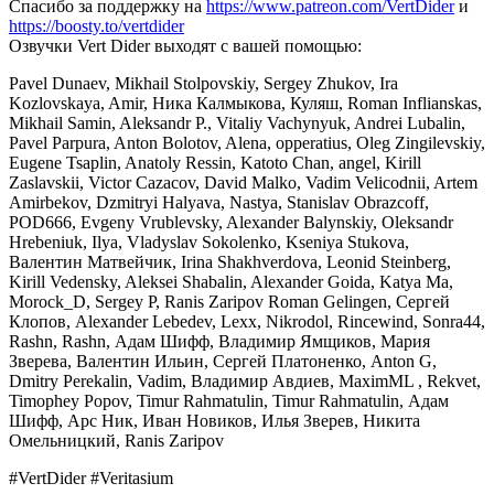
Спасибо за поддержку на
https://www.patreon.com/VertDider
и
https://boosty.to/vertdider
Озвучки Vert Dider выходят с вашей помощью:
Pavel Dunaev, Mikhail Stolpovskiy, Sergey Zhukov, Ira
Kozlovskaya, Amir, Ника Калмыкова, Куляш, Roman Inflianskas,
Мikhail Samin, Aleksandr P., Vitaliy Vachynyuk, Andrei Lubalin,
Pavel Parpura, Anton Bolotov, Alena, opperatius, Oleg Zingilevskiy,
Eugene Tsaplin, Anatoly Ressin, Katoto Chan, angel, Kirill
Zaslavskii, Victor Cazacov, David Malko, Vadim Velicodnii, Artem
Amirbekov, Dzmitryi Halyava, Nastya, Stanislav Obrazcoff,
POD666, Evgeny Vrublevsky, Alexander Balynskiy, Oleksandr
Hrebeniuk, Ilya, Vladyslav Sokolenko, Kseniya Stukova,
Валентин Матвейчик, Irina Shakhverdova, Leonid Steinberg,
Kirill Vedensky, Aleksei Shabalin, Alexander Goida, Katya Ma,
Morock_D, Sergey P, Ranis Zaripov Roman Gelingen, Сергей
Клопов, Alexander Lebedev, Lexx, Nikrodol, Rincewind, Sonra44,
Rashn, Rashn, Адам Шифф, Владимир Ямщиков, Мария
Зверева, Валентин Ильин, Сергей Платоненко, Anton G,
Dmitry Perekalin, Vadim, Владимир Авдиев, MaximML , Rekvet,
Timophey Popov, Timur Rahmatulin, Timur Rahmatulin, Адам
Шифф, Арс Ник, Иван Новиков, Илья Зверев, Никита
Омельницкий, Ranis Zaripov
#VertDider #Veritasium