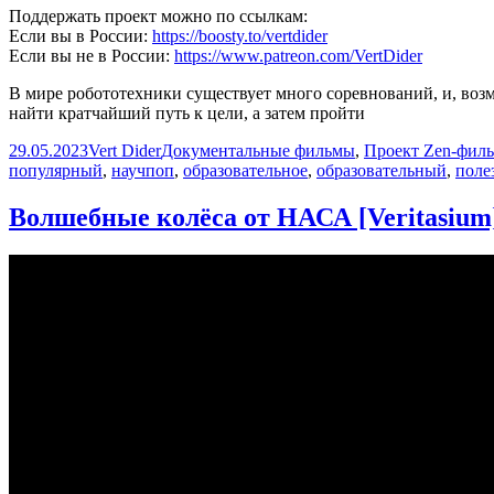
Поддержать проект можно по ссылкам:
Если вы в России:
https://boosty.to/vertdider
Если вы не в России:
https://www.patreon.com/VertDider
В мире робототехники существует много соревнований, и, во
найти кратчайший путь к цели, а затем пройти
Опубликовано
Автор
Рубрики
29.05.2023
Vert Dider
Документальные фильмы
,
Проект Zen-фил
популярный
,
научпоп
,
образовательное
,
образовательный
,
поле
Волшебные колёса от НАСА [Veritasium