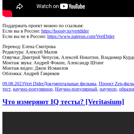
Поддержать проект можно по ссылкам:
Если вы в России:
https://boosty.to/vertdider
Если вы не в России:
https://www.patreon.com/VertDider
Перевод: Елена Смотрова
Редактура: Алексей Малов
Озвучка: Дмитрий Чепусов, Алексей Никитин, Владимир Курд
Монтаж звука: Андрей Фокин, Александр Штанг
Монтаж видео: Джон Исмаилов
Обложка: Андрей Гавриков
Опубликовано
Автор
Рубрики
09.08.2023
Vert Dider
Документальные фильмы
,
Проект Zen-фил
тест
,
научно-популярное
,
Научно-популярный
,
научпоп
,
образо
Что измеряют IQ тесты? [Veritasium]