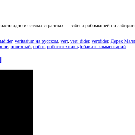
зможно одно из самых странных — забеги робомышей по лабири
Метки
ьм
dider
,
veritasium на русском
,
vert
,
vert_dider
,
vertdider
,
Дерек Малл
к
зное
,
полезный
,
робот
,
робототехника
Добавить комментарий
зап
Мик
]
бега
—
сама
быс
гон
по
лаб
[Ver