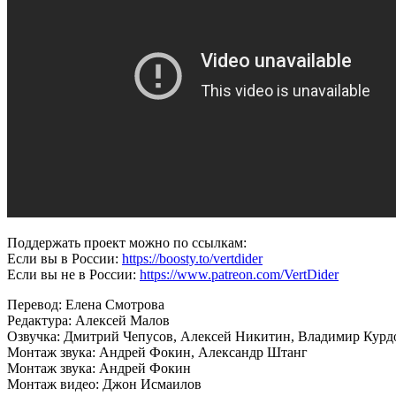
Поддержать проект можно по ссылкам:
Если вы в России:
https://boosty.to/vertdider
Если вы не в России:
https://www.patreon.com/VertDider
Перевод: Елена Смотрова
Редактура: Алексей Малов
Озвучка: Дмитрий Чепусов, Алексей Никитин, Владимир Курд
Монтаж звука: Андрей Фокин, Александр Штанг
Монтаж звука: Андрей Фокин
Монтаж видео: Джон Исмаилов