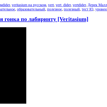
Метки
ьм
dider
,
veritasium на русском
,
vert
,
vert_dider
,
vertdider
,
Дерек Малл
вательное
,
образовательный
,
полезное
,
полезный
,
тест IQ
,
уровен
гонка по лабиринту [Veritasium]