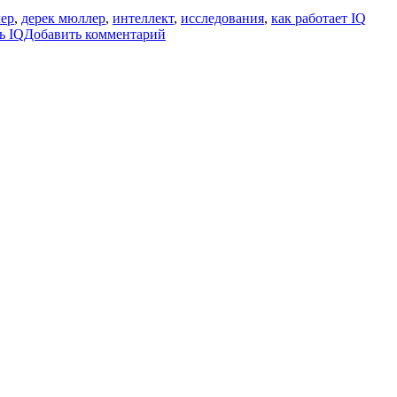
ер
,
дерек мюллер
,
интеллект
,
исследования
,
как работает IQ
к
ь IQ
Добавить комментарий
записи
Что
измеряют
IQ
тесты?
[Veritasium]