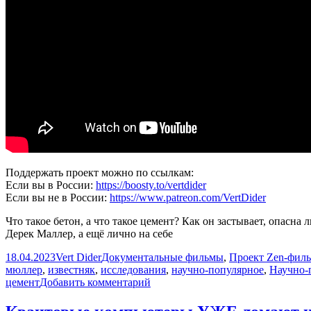
Поддержать проект можно по ссылкам:
Если вы в России:
https://boosty.to/vertdider
Если вы не в России:
https://www.patreon.com/VertDider
Что такое бетон, а что такое цемент? Как он застывает, опасна
Дерек Маллер, а ещё лично на себе
Опубликовано
Автор
Рубрики
18.04.2023
Vert Dider
Документальные фильмы
,
Проект Zen-фил
мюллер
,
известняк
,
исследования
,
научно-популярное
,
Научно-
к
цемент
Добавить комментарий
записи
Бетон?