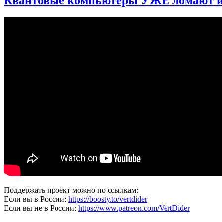
Квантовые компьютеры УЖЕ ломают инт
Цемент?
Разбираемся,
что
есть
что
[Veritasium]
Поддержать проект можно по ссылкам:
Если вы в России:
https://boosty.to/vertdider
Если вы не в России:
https://www.patreon.com/VertDider