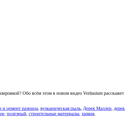
газировкой? Обо всём этом в новом видео Veritasium расскажет
н и цемент разница
,
вулканическая пыль
,
Дерек Маллер
,
дерек
ое
,
полезный
,
строительные материалы
,
химия
,