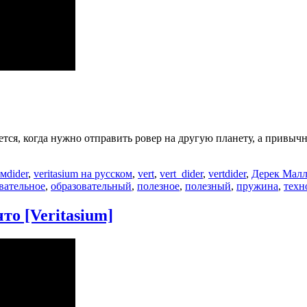
тается, когда нужно отправить ровер на другую планету, а прив
Метки
ьм
dider
,
veritasium на русском
,
vert
,
vert_dider
,
vertdider
,
Дерек Малл
вательное
,
образовательный
,
полезное
,
полезный
,
пружина
,
техн
то [Veritasium]