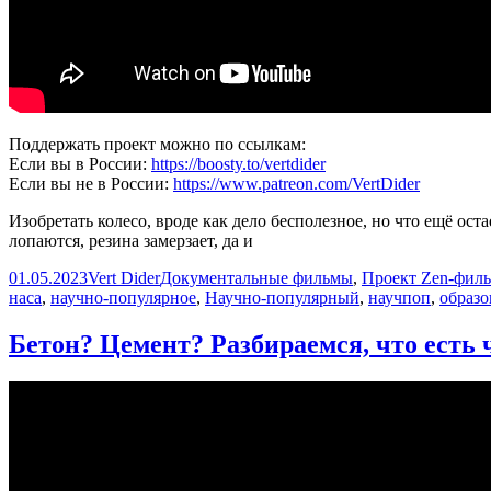
Поддержать проект можно по ссылкам:
Если вы в России:
https://boosty.to/vertdider
Если вы не в России:
https://www.patreon.com/VertDider
Изобретать колесо, вроде как дело бесполезное, но что ещё ос
лопаются, резина замерзает, да и
Опубликовано
Автор
Рубрики
01.05.2023
Vert Dider
Документальные фильмы
,
Проект Zen-фил
наса
,
научно-популярное
,
Научно-популярный
,
научпоп
,
образо
Бетон? Цемент? Разбираемся, что есть ч