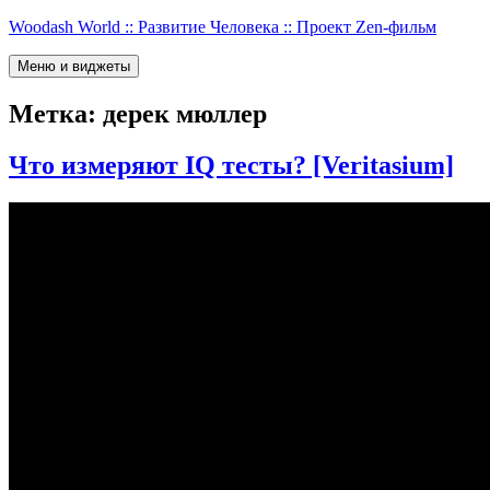
Перейти
Woodash World :: Развитие Человека :: Проект Zen-фильм
к
содержимому
Меню и виджеты
Метка:
дерек мюллер
Что измеряют IQ тесты? [Veritasium]