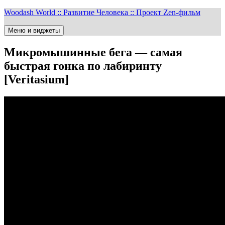
Перейти
Woodash World :: Развитие Человека :: Проект Zen-фильм
к
содержимому
Меню и виджеты
Микромышинные бега — самая
быстрая гонка по лабиринту
[Veritasium]