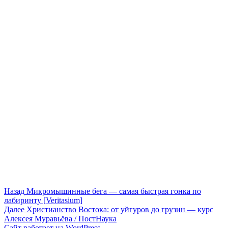
Навигация
Предыдущая
Назад
Микромышинные бега — самая быстрая гонка по
запись:
лабиринту [Veritasium]
по
Следующая
Далее
Христианство Востока: от уйгуров до грузин — курс
записям
запись:
Алексея Муравьёва / ПостНаука
Сайт работает на WordPress