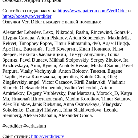
Обложка: Андрей Гавриков
Спасибо за поддержку на
https://www.patreon.com/VertDider
и
https://boosty.to/vertdider
Озвучки Vert Dider выходят с вашей помощью:
Alexander Lebedev, Lexx, Nikrodol, Rashn, Rincewind, Sonra44,
Шурик Самара, Artem Piskarev, Artem Sobolenkov, MaximML ,
Rekvet, Timophey Popov, Timur Rahmatulin, dv0, Адам Шифф,
Арс Ник, Василий , Глеб Кочергин, Иван Новиков, Илья
Зверев, Никита Омельницкий, Тимур Абдуллин, Точка
Зрения, Pavel Dunaev, Mikhail Stolpovskiy, Sergey Zhukov, Ira
Kozlovskaya, Amir, Куляш, Anatoly Ressin, Мikhail Samin, Pavel
Parpura, Vitaliy Vachynyuk, Anton Bolotov, Таисия, Eugene
Tsaplin, Ника Калмыкова, opperatius, Katoto Chan, Oleg
Zingilevskiy, angel, Victor Cazacov, Kirill Zaslavskii, Vladimir
Sharich, Oleksandr Hrebeniuk, Vadim Velicodnii, Artem
Amirbekov, Evgeny Vrublevsky, Ihar Marozau, Morock_D, Katya
Ma, Николай Шпотаковский, Maxim Korotkov, Timur Sattarov,
Alex Kulakov, Janis Riekstins, Anna Ostrovskaya, Vladyslav
Sokolenko, Dzmitryi Halyava, Irina Shakhverdova, Leonid
Steinberg, Aleksei Shabalin, Alexander Goida.
#vertdider #veritasium
Сайт студии:
http://vertdider.tv