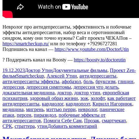
Невролог про антидепрессанты, эффективность и побочные
эффекты антидепрессантов, набор веса и серотониновый
синдром, кому они точно нужны? Сайт проекта ЧЕКАПов –
https://smartcheckup.ru/
или по телефону +79296727281
Подпишись на канал —
https://www.youtube.com/DoctorUtin
? Поддержать канал на Boosty —
https://boosty.to/doctorutin
Опубликовано
Автор
Рубрики
19.12.2023
Доктор Утин
Документальные фильмы
,
Проект Zen-
Метки
фильм
Smartcheckup
,
Алексей Утин
,
антидепрессанты
,
антидепрессанты эффекты
,
афобазол
,
боль
,
бруксизм
,
глицин
,
депрессия
,
депрессия симптомы
,
депрессия что делать
,
доказательная медицина
,
доктор
,
доктор утин
,
европейская
психиатрия
,
здоровый образ жизни
,
зож
,
золофт
,
как работают
антидепрессанты
,
кардиолог
,
кардиопоэт
,
Кирилл Нагорнюк
,
медицина
,
мигрень
,
мэттью перри
,
невролог
,
панические
атаки
,
персен
,
пиразидол
,
побочные эффекты от
антидепрессантов
,
Помоги Себе Сам
,
Прозак
,
смартчекап
,
к
СРК
,
страттера
,
утин
Добавить комментарий
записи
АНТИДЕПРЕССА