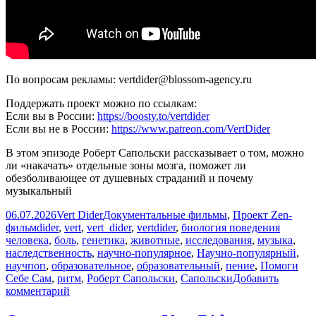
По вопросам рекламы: vertdider@blossom-agency.ru
Поддержать проект можно по ссылкам:
Если вы в России:
https://boosty.to/vertdider
Если вы не в России:
https://www.patreon.com/VertDider
В этом эпизоде Роберт Сапольски рассказывает о том, можно
ли «накачать» отдельные зоны мозга, поможет ли
обезболивающее от душевных страданий и почему
музыкальный
Опубликовано
Автор
Рубрики
06.07.2026
Vert Dider
Документальные фильмы
,
Проект Zen-
Метки
фильм
dider
,
vert
,
vert_dider
,
vertdider
,
биология поведения
человека
,
боль
,
генетика
,
животные
,
исследования
,
музыка
,
наследственность
,
научно-популярное
,
Научно-популярный
,
научпоп
,
образовательное
,
образовательный
,
пение
,
Помоги
Себе Сам
,
ритм
,
Роберт Сапольски
,
Сапольски
Добавить
к
комментарий
записи
Упражнения