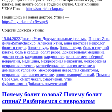
клетке, как лечить боли в грудной клетке. Сайт клиники
ЧЕКАПов —
https://smartcheckup.ru/
.
Подпишись на канал доктора Утина —
https://tinyurl.com/cc5wzny8
Соцсети доктора Утина:
Опубликовано
Автор
Рубрики
15.04.2022
Доктор Утин
Документальные фильмы
,
Проект Zen-
Метки
фильм
Smartcheckup
,
Алексей Утин
,
анна цветкова невролог
,
болит в груди
,
болит грудь
,
боль
,
боль в груди
,
боль в грудной
клетке
,
боль в сердце
,
болят ребра
,
доказательная медицина
,
доктор утин
,
кардиолог
,
кардиопоэт
,
лечение межреберной
невралгии
,
медицина
,
межреберная невралгия
,
межреберная
невралгия лечение
,
межреберная невралгия лечение в
домашних условиях
,
межреберная невралгия симптомы
,
невралгия
,
невралгия лечение
,
опоясывающий лешай
,
Помоги
Себе Сам
,
смарт чекап
,
смартчекап
,
утин
,
к
фуфломицины
Добавить комментарий
записи
Межреберная
Почему болит голова? Почему болит
невралгия.
спина? Разбираемся с неврологом
Лечение
боли
в