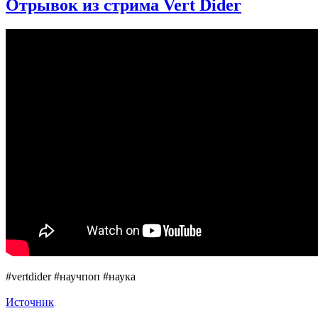
Отрывок из стрима Vert Dider
для
мозга,
типы
боли
и
музыка
|
Интервью
отца
и
чада
#25
#vertdider #научпоп #наука
Источник