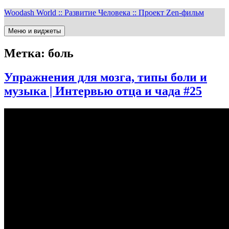
Перейти
Woodash World :: Развитие Человека :: Проект Zen-фильм
к
содержимому
Меню и виджеты
Метка:
боль
Упражнения для мозга, типы боли и
музыка | Интервью отца и чада #25