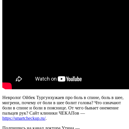
груди
@DoctorUtin
Невролог Ойбек Тургунхужаев про боль в спине, боль в шее,
мигрени, почему от боли в шее болит голова? Что означают
боли в спине и боли в пояснице. От чего бывает онемение
пальцев рук? Сайт клиники ЧЕКАПов —
https://smartcheckup.ru/
.
Подпишись на канал доктора Утина —