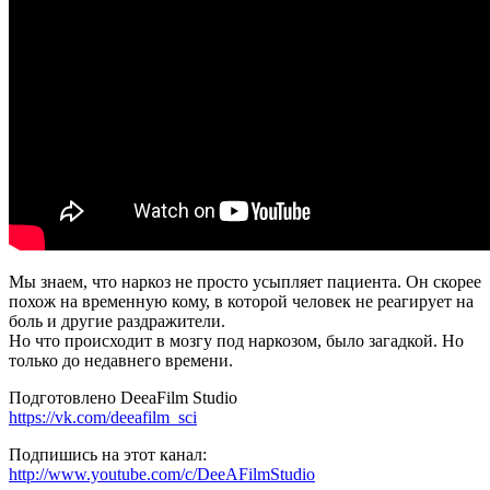
невроло
Мы знаем, что наркоз не просто усыпляет пациента. Он скорее
похож на временную кому, в которой человек не реагирует на
боль и другие раздражители.
Но что происходит в мозгу под наркозом, было загадкой. Но
только до недавнего времени.
Подготовлено DeeaFilm Studio
https://vk.com/deeafilm_sci
Подпишись на этот канал:
http://www.youtube.com/c/DeeAFilmStudio