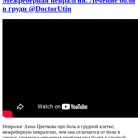
Межреберная невралгия. Лечение боли
||
в груди @DoctorUtin
Самый
подробный
разбор
Невролог Анна Цветкова про боль в грудной клетке,
межреберную невралгию, чем она отличается от боли в
сердце, признаки серьезных проблем при болях в грудной