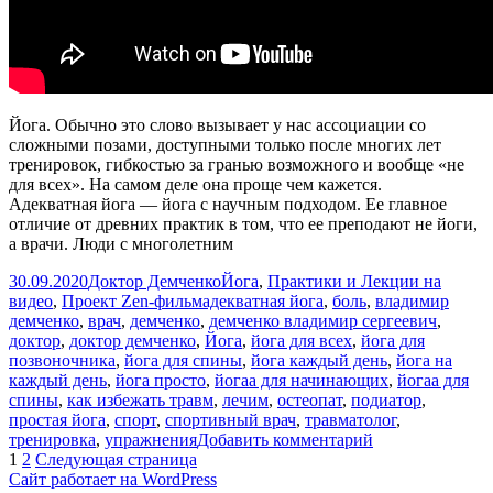
Йога. Обычно это слово вызывает у нас ассоциации со
сложными позами, доступными только после многих лет
тренировок, гибкостью за гранью возможного и вообще «не
для всех». На самом деле она проще чем кажется.
Адекватная йога — йога с научным подходом. Ее главное
отличие от древних практик в том, что ее преподают не йоги,
а врачи. Люди с многолетним
Опубликовано
Автор
Рубрики
30.09.2020
Доктор Демченко
Йога
,
Практики и Лекции на
Метки
видео
,
Проект Zen-фильм
адекватная йога
,
боль
,
владимир
демченко
,
врач
,
демченко
,
демченко владимир сергеевич
,
доктор
,
доктор демченко
,
Йога
,
йога для всех
,
йога для
позвоночника
,
йога для спины
,
йога каждый день
,
йога на
каждый день
,
йога просто
,
йогаа для начинающих
,
йогаа для
спины
,
как избежать травм
,
лечим
,
остеопат
,
подиатор
,
простая йога
,
спорт
,
спортивный врач
,
травматолог
,
к
тренировка
,
упражнения
Добавить комментарий
Пагинация
Страница
Страница
записи
1
2
Следующая страница
Адекватная
Сайт работает на WordPress
записей