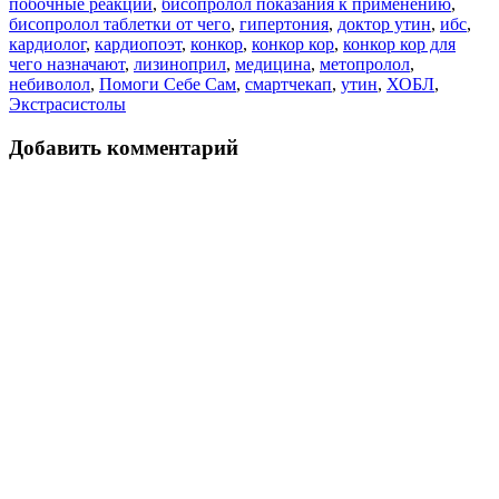
побочные реакции
,
бисопролол показания к применению
,
бисопролол таблетки от чего
,
гипертония
,
доктор утин
,
ибс
,
кардиолог
,
кардиопоэт
,
конкор
,
конкор кор
,
конкор кор для
чего назначают
,
лизиноприл
,
медицина
,
метопролол
,
небиволол
,
Помоги Себе Сам
,
смартчекап
,
утин
,
ХОБЛ
,
Экстрасистолы
Добавить комментарий