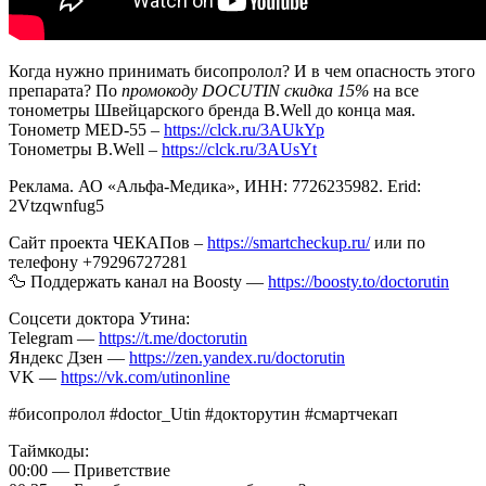
Когда нужно принимать бисопролол? И в чем опасность этого
препарата? По
промокоду DOCUTIN скидка 15%
на все
тонометры Швейцарского бренда B.Well до конца мая.
Тонометр МЕD-55 –
https://clck.ru/3AUkYp
Тонометры B.Well –
https://clck.ru/3AUsYt
Реклама. АО «Альфа-Медика», ИНН: 7726235982. Erid:
2Vtzqwnfug5
Сайт проекта ЧЕКАПов –
https://smartcheckup.ru/
или по
телефону +79296727281
🦆 Поддержать канал на Boosty —
https://boosty.to/doctorutin
Соцсети доктора Утина:
Telegram —
https://t.me/doctorutin
Яндекс Дзен —
https://zen.yandex.ru/doctorutin
VK —
https://vk.com/utinonline
#бисопролол #doctor_Utin #докторутин #смартчекап
Таймкоды:
00:00 — Приветствие