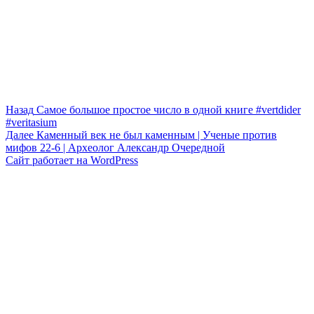
Навигация
Предыдущая
Назад
Самое большое простое число в одной книге #vertdider
запись:
#veritasium
по
Следующая
Далее
Каменный век не был каменным | Ученые против
записям
запись:
мифов 22-6 | Археолог Александр Очередной
Сайт работает на WordPress