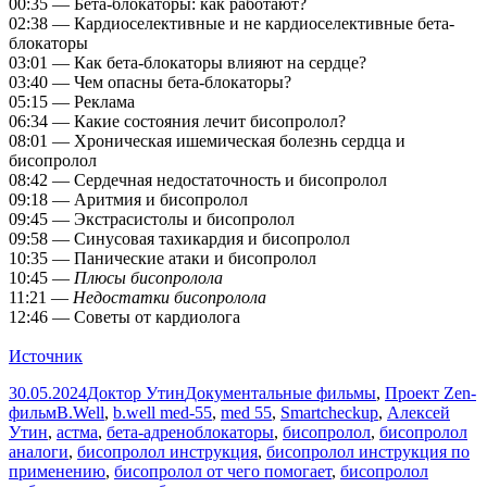
00:35 — Бета-блокаторы: как работают?
02:38 — Кардиоселективные и не кардиоселективные бета-
блокаторы
03:01 — Как бета-блокаторы влияют на сердце?
03:40 — Чем опасны бета-блокаторы?
05:15 — Реклама
06:34 — Какие состояния лечит бисопролол?
08:01 — Хроническая ишемическая болезнь сердца и
бисопролол
08:42 — Сердечная недостаточность и бисопролол
09:18 — Аритмия и бисопролол
09:45 — Экстрасистолы и бисопролол
09:58 — Синусовая тахикардия и бисопролол
10:35 — Панические атаки и бисопролол
10:45 —
Плюсы бисопролола
11:21 —
Недостатки бисопролола
12:46 — Советы от кардиолога
Источник
Опубликовано
Автор
Рубрики
30.05.2024
Доктор Утин
Документальные фильмы
,
Проект Zen-
Метки
фильм
B.Well
,
b.well med-55
,
med 55
,
Smartcheckup
,
Алексей
Утин
,
астма
,
бета-адреноблокаторы
,
бисопролол
,
бисопролол
аналоги
,
бисопролол инструкция
,
бисопролол инструкция по
применению
,
бисопролол от чего помогает
,
бисопролол