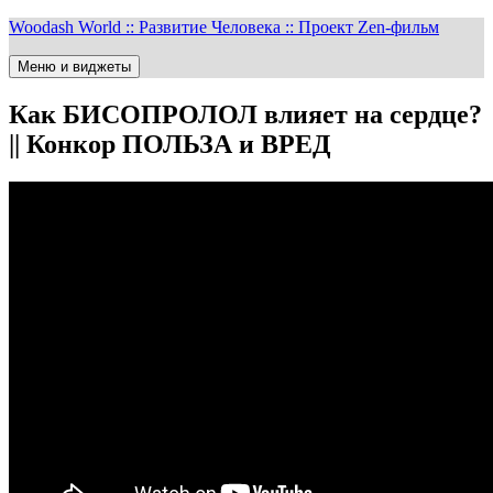
Перейти
Woodash World :: Развитие Человека :: Проект Zen-фильм
к
содержимому
Меню и виджеты
Как БИСОПРОЛОЛ влияет на сердце?
|| Конкор ПОЛЬЗА и ВРЕД