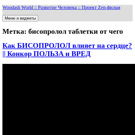
Перейти
Woodash World :: Развитие Человека :: Проект Zen-фильм
к
содержимому
Меню и виджеты
Метка:
бисопролол таблетки от чего
Как БИСОПРОЛОЛ влияет на сердце?
|| Конкор ПОЛЬЗА и ВРЕД