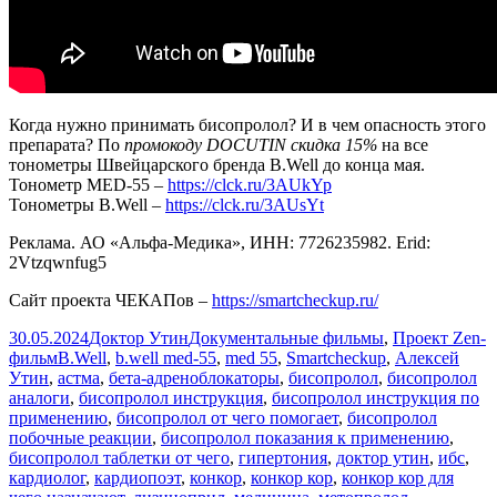
Когда нужно принимать бисопролол? И в чем опасность этого
препарата? По
промокоду DOCUTIN скидка 15%
на все
тонометры Швейцарского бренда B.Well до конца мая.
Тонометр МЕD-55 –
https://clck.ru/3AUkYp
Тонометры B.Well –
https://clck.ru/3AUsYt
Реклама. АО «Альфа-Медика», ИНН: 7726235982. Erid:
2Vtzqwnfug5
Сайт проекта ЧЕКАПов –
https://smartcheckup.ru/
Опубликовано
Автор
Рубрики
30.05.2024
Доктор Утин
Документальные фильмы
,
Проект Zen-
Метки
фильм
B.Well
,
b.well med-55
,
med 55
,
Smartcheckup
,
Алексей
Утин
,
астма
,
бета-адреноблокаторы
,
бисопролол
,
бисопролол
аналоги
,
бисопролол инструкция
,
бисопролол инструкция по
применению
,
бисопролол от чего помогает
,
бисопролол
побочные реакции
,
бисопролол показания к применению
,
бисопролол таблетки от чего
,
гипертония
,
доктор утин
,
ибс
,
кардиолог
,
кардиопоэт
,
конкор
,
конкор кор
,
конкор кор для