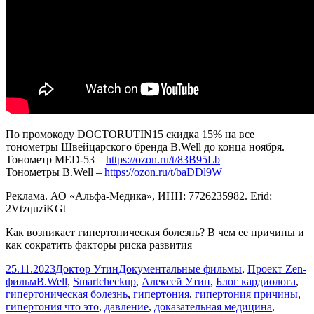
По промокоду DOCTORUTIN15 скидка 15% на все
тонометры Швейцарского бренда B.Well до конца ноября.
Тонометр МЕD-53 –
https://ozon.ru/t/83B95Lb
Тонометры B.Well –
https://ozon.ru/t/baDDl9W
Реклама. АО «Альфа-Медика», ИНН: 7726235982. Erid:
2VtzquziKGt
Как возникает гипертоническая болезнь? В чем ее причины и
как сократить факторы риска развития
Опубликовано
Автор
Рубрики
25.11.2023
Доктор Утин
Документальные фильмы
,
Проект Zen-
Метки
фильм
B.Well
,
Smartcheckup
,
Алексей Утин
,
Блог кардиолога
,
гипертоническая болезнь
,
гипертония
,
гипертония причины
,
гипертония что это
,
давление
,
доказательная медицина
,