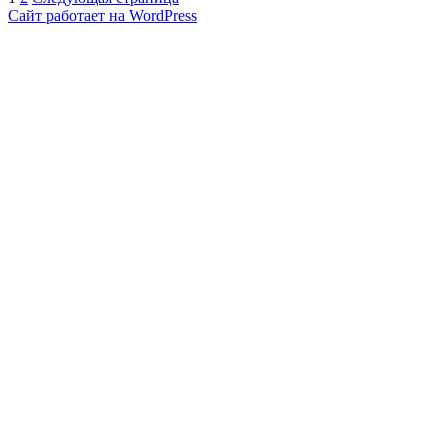
Пагинация
Инновации
Сайт работает на WordPress
записей
в
кардиологии