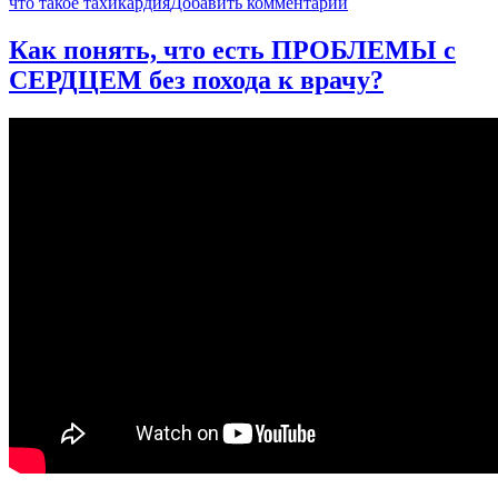
к
что такое тахикардия
Добавить комментарий
записи
ПУЛЬС:
Как понять, что есть ПРОБЛЕМЫ с
норма,
СЕРДЦЕМ без похода к врачу?
отклонения
и
КАК
ПРАВИЛЬНО
ИЗМЕРЯТЬ