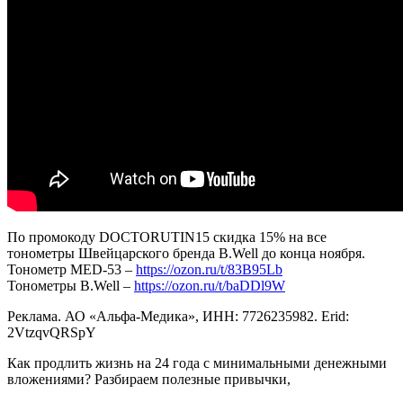
По промокоду DOCTORUTIN15 скидка 15% на все
тонометры Швейцарского бренда B.Well до конца ноября.
Тонометр МЕD-53 –
https://ozon.ru/t/83B95Lb
Тонометры B.Well –
https://ozon.ru/t/baDDl9W
Реклама. АО «Альфа-Медика», ИНН: 7726235982. Erid:
2VtzqvQRSpY
Как продлить жизнь на 24 года с минимальными денежными
вложениями? Разбираем полезные привычки,