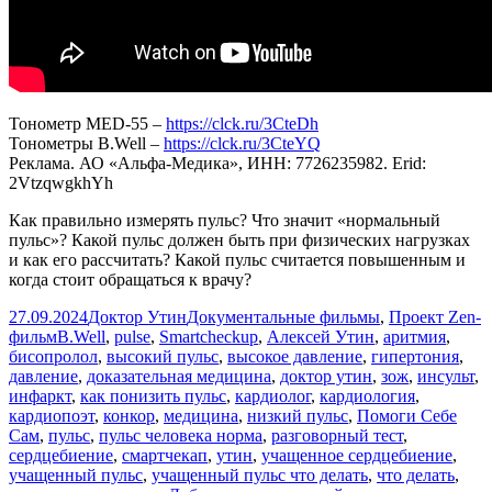
Тонометр MED-55 –
https://clck.ru/3CteDh
Тонометры B.Well –
https://clck.ru/3CteYQ
Реклама. АО «Альфа-Медика», ИНН: 7726235982. Erid:
2VtzqwgkhYh
Как правильно измерять пульс? Что значит «нормальный
пульс»? Какой пульс должен быть при физических нагрузках
и как его рассчитать? Какой пульс считается повышенным и
когда стоит обращаться к врачу?
Опубликовано
Автор
Рубрики
27.09.2024
Доктор Утин
Документальные фильмы
,
Проект Zen-
Метки
фильм
B.Well
,
pulse
,
Smartcheckup
,
Алексей Утин
,
аритмия
,
бисопролол
,
высокий пульс
,
высокое давление
,
гипертония
,
давление
,
доказательная медицина
,
доктор утин
,
зож
,
инсульт
,
инфаркт
,
как понизить пульс
,
кардиолог
,
кардиология
,
кардиопоэт
,
конкор
,
медицина
,
низкий пульс
,
Помоги Себе
Сам
,
пульс
,
пульс человека норма
,
разговорный тест
,
сердцебиение
,
смартчекап
,
утин
,
учащенное сердцебиение
,
учащенный пульс
,
учащенный пульс что делать
,
что делать
,