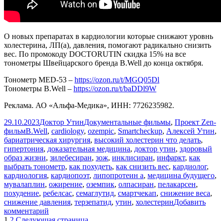
О новых препаратах в кардиологии которые снижают уровнь
холестерина, ЛП(а), давления, помогают радикально снизить
вес. По промокоду DOCTORUTIN скидка 15% на все
тонометры Швейцарского бренда B.Well до конца октября.
Тонометр МЕD-53 –
https://ozon.ru/t/MGQ05Dl
Тонометры B.Well –
https://ozon.ru/t/baDDl9W
Реклама. АО «Альфа-Медика», ИНН: 7726235982.
Опубликовано
Автор
Рубрики
29.10.2023
Доктор Утин
Документальные фильмы
,
Проект Zen-
Метки
фильм
B.Well
,
cardiology
,
ozempic
,
Smartcheckup
,
Алексей Утин
,
бариатрическая хирургия
,
высокий холестерин что делать
,
гипертония
,
доказательная медицина
,
доктор утин
,
здоровый
образ жизни
,
зилебесиран
,
зож
,
инклисиран
,
инфаркт
,
как
выбрать тонометр
,
как похудеть
,
как снизить вес
,
кардиолог
,
кардиология
,
кардиопоэт
,
липопротеин а
,
медицина будущего
,
мувалаплин
,
ожирение
,
оземпик
,
олпасиран
,
пелакарсен
,
похудение
,
ребелсас
,
семаглутид
,
смартчекап
,
снижение веса
,
снижение давления
,
терзепатид
,
утин
,
холестерин
Добавить
к
комментарий
Страница
Страница
записи
1
2
Следующая страница