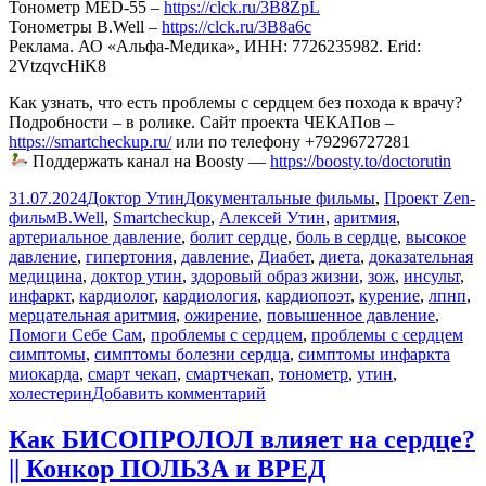
Тонометр MED-55 –
https://clck.ru/3B8ZpL
Тонометры B.Well –
https://clck.ru/3B8a6c
Реклама. АО «Альфа-Медика», ИНН: 7726235982. Erid:
2VtzqvcHiK8
Как узнать, что есть проблемы с сердцем без похода к врачу?
Подробности – в ролике. Сайт проекта ЧЕКАПов –
https://smartcheckup.ru/
или по телефону +79296727281
Поддержать канал на Boosty —
https://boosty.to/doctorutin
Опубликовано
Автор
Рубрики
31.07.2024
Доктор Утин
Документальные фильмы
,
Проект Zen-
Метки
фильм
B.Well
,
Smartcheckup
,
Алексей Утин
,
аритмия
,
артериальное давление
,
болит сердце
,
боль в сердце
,
высокое
давление
,
гипертония
,
давление
,
Диабет
,
диета
,
доказательная
медицина
,
доктор утин
,
здоровый образ жизни
,
зож
,
инсульт
,
инфаркт
,
кардиолог
,
кардиология
,
кардиопоэт
,
курение
,
лпнп
,
мерцательная аритмия
,
ожирение
,
повышенное давление
,
Помоги Себе Сам
,
проблемы с сердцем
,
проблемы с сердцем
симптомы
,
симптомы болезни сердца
,
симптомы инфаркта
миокарда
,
смарт чекап
,
смартчекап
,
тонометр
,
утин
,
к
холестерин
Добавить комментарий
записи
Как
Как БИСОПРОЛОЛ влияет на сердце?
понять,
|| Конкор ПОЛЬЗА и ВРЕД
что