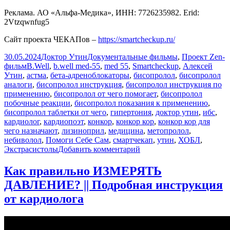
Реклама. АО «Альфа-Медика», ИНН: 7726235982. Erid:
2Vtzqwnfug5
Сайт проекта ЧЕКАПов –
https://smartcheckup.ru/
Опубликовано
Автор
Рубрики
30.05.2024
Доктор Утин
Документальные фильмы
,
Проект Zen-
Метки
фильм
B.Well
,
b.well med-55
,
med 55
,
Smartcheckup
,
Алексей
Утин
,
астма
,
бета-адреноблокаторы
,
бисопролол
,
бисопролол
аналоги
,
бисопролол инструкция
,
бисопролол инструкция по
применению
,
бисопролол от чего помогает
,
бисопролол
побочные реакции
,
бисопролол показания к применению
,
бисопролол таблетки от чего
,
гипертония
,
доктор утин
,
ибс
,
кардиолог
,
кардиопоэт
,
конкор
,
конкор кор
,
конкор кор для
чего назначают
,
лизиноприл
,
медицина
,
метопролол
,
небиволол
,
Помоги Себе Сам
,
смартчекап
,
утин
,
ХОБЛ
,
к
Экстрасистолы
Добавить комментарий
записи
Как
Как правильно ИЗМЕРЯТЬ
БИСОПРОЛОЛ
ДАВЛЕНИЕ? || Подробная инструкция
влияет
на
от кардиолога
сердце?
||
Конкор