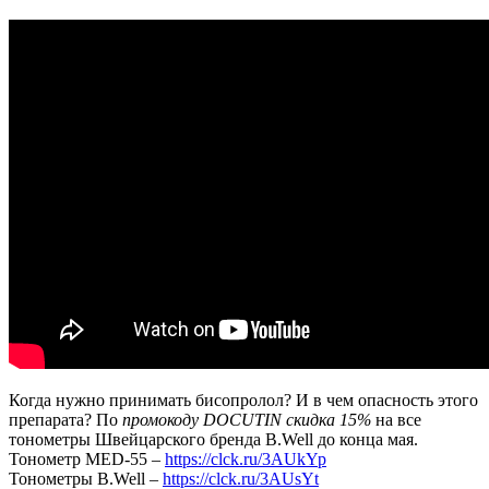
есть
ПРОБЛЕМЫ
с
СЕРДЦЕМ
без
похода
к
врачу?
Когда нужно принимать бисопролол? И в чем опасность этого
препарата? По
промокоду DOCUTIN скидка 15%
на все
тонометры Швейцарского бренда B.Well до конца мая.
Тонометр МЕD-55 –
https://clck.ru/3AUkYp
Тонометры B.Well –
https://clck.ru/3AUsYt