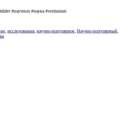
dider #научпоп #наука #veritasium
ние
,
исследования
,
научно-популярное
,
Научно-популярный
,
ра