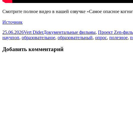
Смотрите полное видео в нашей озвучке «Самое опасное когнитив
Источник
Опубликовано
Автор
Рубрики
25.06.2026
Vert Dider
Документальные фильмы
,
Проект Zen-фил
научпоп
,
образовательное
,
образовательный
,
опрос
,
полезное
,
п
Добавить комментарий