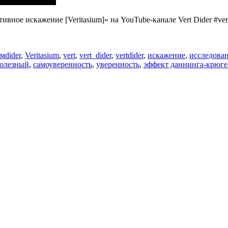
ное искажение [Veritasium]» на YouTube-канале Vert Dider #vert
Метки
ьм
dider
,
Veritasium
,
vert
,
vert_dider
,
vertdider
,
искажение
,
исследова
олезный
,
самоуверенность
,
уверенность
,
эффект даннинга-крюге