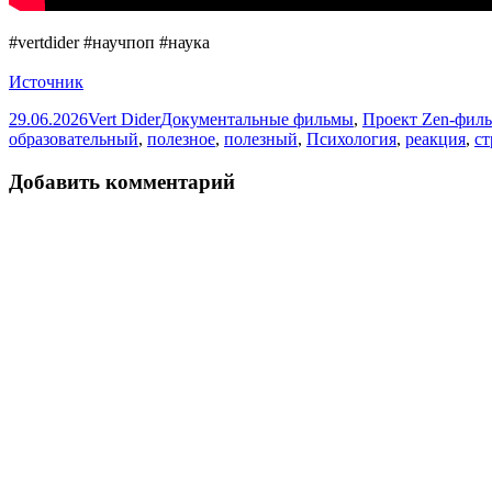
#vertdider #научпоп #наука
Источник
Опубликовано
Автор
Рубрики
29.06.2026
Vert Dider
Документальные фильмы
,
Проект Zen-фил
образовательный
,
полезное
,
полезный
,
Психология
,
реакция
,
с
Добавить комментарий