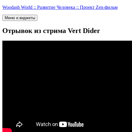
Перейти
Woodash World :: Развитие Человека :: Проект Zen-фильм
к
содержимому
Меню и виджеты
Отрывок из стрима Vert Dider