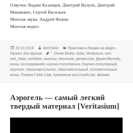
Озвучка: Вадим Казанцев, Дмитрий Валуев, Дмитрий
Машкович, Сергей Васильев
Монтаж звука: Андрей Фокин
Монтаж видео:
Опубликовано
Автор
Рубрики
20.10.2019
Vert Dider
Практики и Лекции на видео
,
Метки
Проект Zen-фильм
*
,
Derek Muller
,
dider
,
Veritasium
,
vert
,
vert_dider
,
vertdider
,
анионы
,
биология
,
депрессия
,
Дерек Маллер
,
ионы
,
исследования
,
научно-популярное
,
Научно-популярный
,
научпоп
,
образовательное
,
образовательный
,
положительные
ионы
,
Помоги Себе Сам
,
тревожное расстройство
,
физика
Аэрогель — самый легкий
твердый материал [Veritasium]