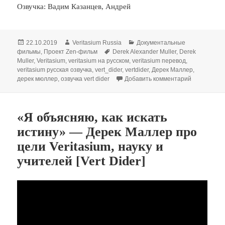
Озвучка: Вадим Казанцев, Андрей
Опубликовано
Автор
Рубрики
22.10.2019
Veritasium Russia
Документальные
Метки
фильмы
,
Проект Zen-фильм
Derek Alexander Muller
,
Derek
Muller
,
Veritasium
,
veritasium на русском
,
veritasium перевод
,
veritasium русская озвучка
,
vert_dider
,
vertdider
,
Дерек Маллер
,
к записи Аэ
дерек мюллер
,
озвучка vert dider
Добавить комментарий
«Я объясняю, как искать
истину» — Дерек Маллер про
цели Veritasium, науку и
учителей [Vert Dider]