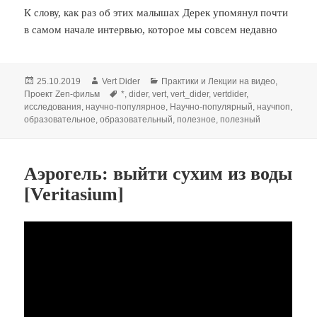
К слову, как раз об этих малышах Дерек упомянул почти
в самом начале интервью, которое мы совсем недавно
Опубликовано
Автор
Рубрики
25.10.2019
Vert Dider
Практики и Лекции на видео
,
Метки
Проект Zen-фильм
*
,
dider
,
vert
,
vert_dider
,
vertdider
,
исследования
,
научно-популярное
,
Научно-популярный
,
научпоп
,
образовательное
,
образовательный
,
полезное
,
полезный
Аэрогель: выйти сухим из воды
[Veritasium]