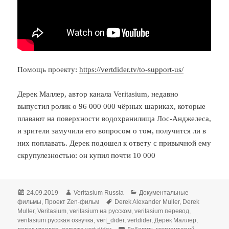
Помощь проекту:
https://vertdider.tv/to-support-us/
Дерек Маллер, автор канала Veritasium, недавно
выпустил ролик о 96 000 000 чёрных шариках, которые
плавают на поверхности водохранилища Лос-Анджелеса,
и зрители замучили его вопросом о том, получится ли в
них поплавать. Дерек подошел к ответу с привычной ему
скрупулезностью: он купил почти 10 000
Опубликовано
Автор
Рубрики
24.09.2019
Veritasium Russia
Документальные
Метки
фильмы
,
Проект Zen-фильм
Derek Alexander Muller
,
Derek
Muller
,
Veritasium
,
veritasium на русском
,
veritasium перевод
,
veritasium русская озвучка
,
vert_dider
,
vertdider
,
Дерек Маллер
,