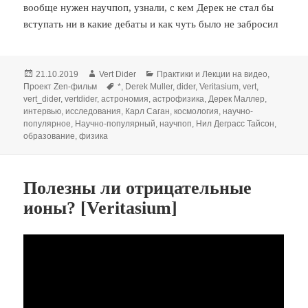
вообще нужен научпоп, узнали, с кем Дерек не стал бы
вступать ни в какие дебаты и как чуть было не забросил
Опубликовано
Автор
Рубрики
21.10.2019
Vert Dider
Практики и Лекции на видео
,
Метки
Проект Zen-фильм
*
,
Derek Muller
,
dider
,
Veritasium
,
vert
,
vert_dider
,
vertdider
,
астрономия
,
астрофизика
,
Дерек Маллер
,
интервью
,
исследования
,
Карл Саган
,
космология
,
научно-
популярное
,
Научно-популярный
,
научпоп
,
Нил Деграсс Тайсон
,
образование
,
физика
Полезны ли отрицательные
ионы? [Veritasium]