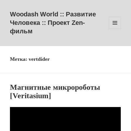
Woodash World :: Развитие
Человека :: Проект Zen-
фильм
МЕНЮ
И
ВИДЖЕТЫ
Метка:
vertdider
Магнитные микророботы
[Veritasium]