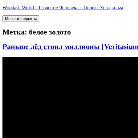
Перейти
Woodash World :: Развитие Человека :: Проект Zen-фильм
к
содержимому
Меню и виджеты
Метка:
белое золото
Раньше лёд стоил миллионы [Veritasium