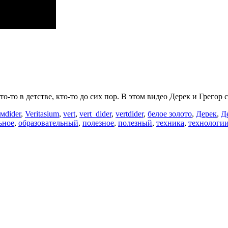
то в детстве, кто-то до сих пор. В этом видео Дерек и Грегор с
Метки
ьм
dider
,
Veritasium
,
vert
,
vert_dider
,
vertdider
,
белое золото
,
Дерек
,
Д
ьное
,
образовательный
,
полезное
,
полезный
,
техника
,
технологи