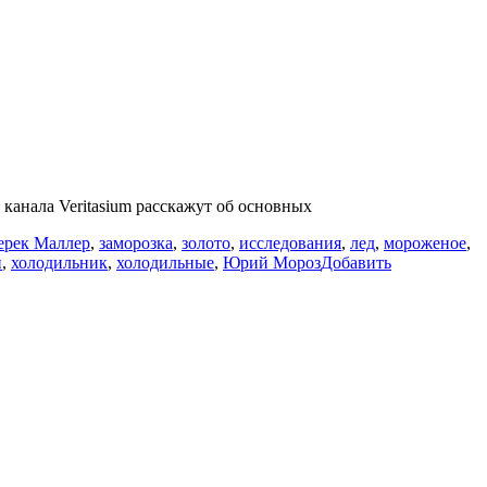
 канала Veritasium расскажут об основных
ерек Маллер
,
заморозка
,
золото
,
исследования
,
лед
,
мороженое
,
и
,
холодильник
,
холодильные
,
Юрий Мороз
Добавить