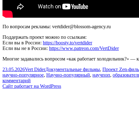
По вопросам рекламы: vertdider@blossom-agency.ru
Поддержать проект можно по ссылкам:
Если вы в России:
https://boosty.to/vertdider
Если вы не в России:
https://www.patreon.com/VertDider
Многие задавались вопросом «как работает холодильник?» — кто-
Опубликовано
Автор
Рубрики
23.05.2026
Vert Dider
Документальные фильмы
,
Проект Zen-фил
научно-популярное
,
Научно-популярный
,
научпоп
,
образовател
к
комментарий
записи
Сайт работает на WordPress
Раньше
лёд
стоил
миллионы
[Veritasium]