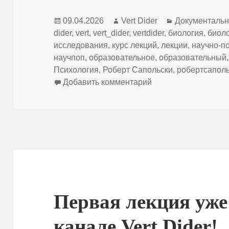
Опубликовано
Автор
Рубрики
09.04.2026
Vert Dider
Документаль
dider
,
vert
,
vert_dider
,
vertdider
,
биология
,
биол
исследования
,
курс лекций
,
лекции
,
научно-п
научпоп
,
образовательное
,
образовательный
Психология
,
Роберт Сапольски
,
робертсапол
к записи Культура 
Добавить комментарий
Первая лекция уже
канале Vert Dider!