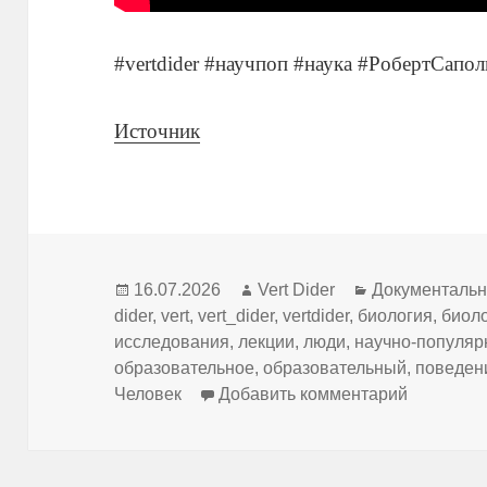
#vertdider #научпоп #наука #РобертСапо
Источник
Опубликовано
Автор
Рубрики
16.07.2026
Vert Dider
Документаль
dider
,
vert
,
vert_dider
,
vertdider
,
биология
,
биол
исследования
,
лекции
,
люди
,
научно-популяр
образовательное
,
образовательный
,
поведен
к записи 
Человек
Добавить комментарий