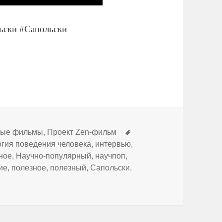
льски #Сапольски
Метки
ные фильмы
,
Проект Zen-фильм
огия поведения человека
,
интервью
,
ное
,
Научно-популярный
,
научпоп
,
ие
,
полезное
,
полезный
,
Сапольски
,
Сапольски про перевод лекций