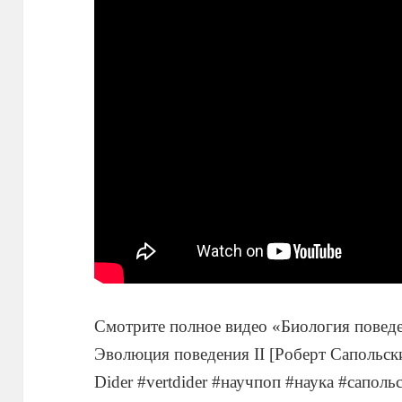
Смотрите полное видео «Биология поведе
Эволюция поведения II [Роберт Сапольски
Dider #vertdider #научпоп #наука #саполь