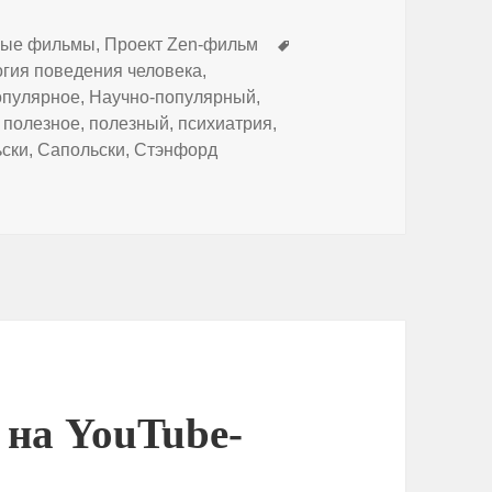
Метки
ные фильмы
,
Проект Zen-фильм
огия поведения человека
,
опулярное
,
Научно-популярный
,
,
полезное
,
полезный
,
психиатрия
,
ьски
,
Сапольски
,
Стэнфорд
предков и когнитивные особенности
 на YouTube-