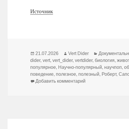
Источник
Опубликовано
Автор
Рубрики
21.07.2026
Vert Dider
Документаль
dider
,
vert
,
vert_dider
,
vertdider
,
биология
,
живо
популярное
,
Научно-популярный
,
научпоп
,
о
поведение
,
полезное
,
полезный
,
Роберт
,
Сапо
к записи Какой пол
Добавить комментарий