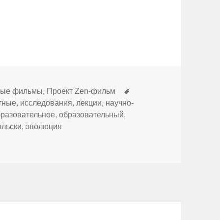
Метки
ные фильмы
,
Проект Zen-фильм
тные
,
исследования
,
лекции
,
научно-
бразовательное
,
образовательный
,
льски
,
эволюция
 детёныша лучше?